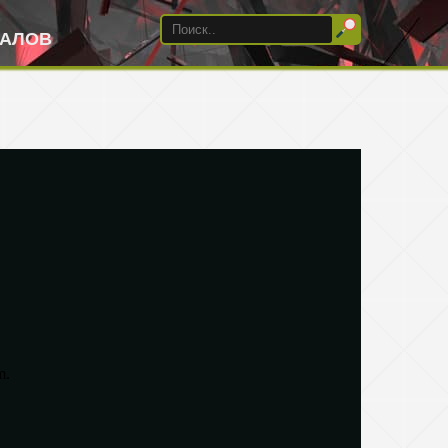
ИАЛОВ