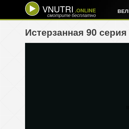
VNUTRI
.ONLINE
ВЕЛ
смотрите бесплатно
Истерзанная 90 серия 