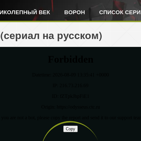
ИКОЛЕПНЫЙ ВЕК
ВОРОН
СПИСОК СЕР
(сериал на русском)