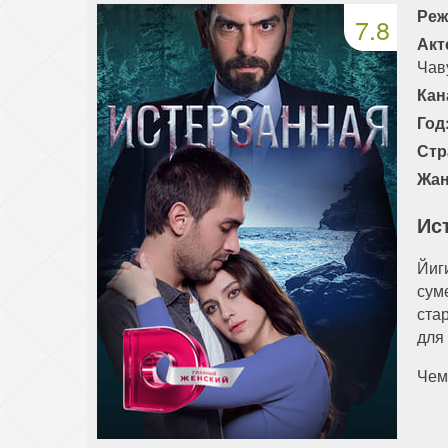
Реж
7.8
91 серия
92 серия
93 серия
Акт
101 серия
102 серия
103 серия
Чав
Кан
111 серия
112 серия
113 серия
Год
121 серия
122 серия
123 серия
Стр
Жан
131 серия
132 серия
133 серия
Ис
141 серия
142 серия
143 серия
Йиг
151 серия
152 серия
153 серия
сум
161 серия
162 серия
163 серия
ста
для
171 серия
172 серия
173 серия
Чем
181 серия
182 серия
183 серия
191 серия
192 серия
193 серия