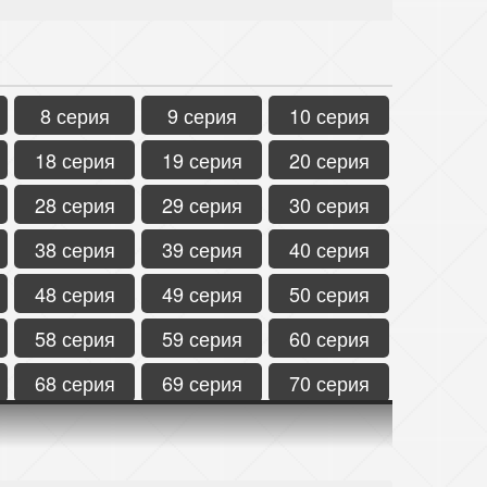
8 серия
9 серия
10 серия
18 серия
19 серия
20 серия
28 серия
29 серия
30 серия
38 серия
39 серия
40 серия
48 серия
49 серия
50 серия
58 серия
59 серия
60 серия
68 серия
69 серия
70 серия
78 серия
79 серия
80 серия
88 серия
89 серия
90 серия