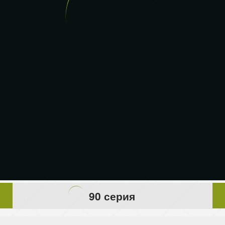
90 серия