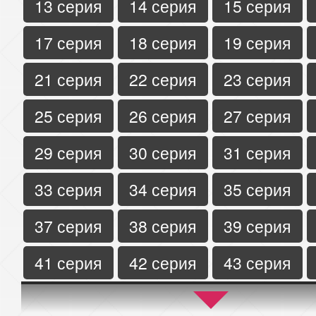
13 серия
14 серия
15 серия
17 серия
18 серия
19 серия
21 серия
22 серия
23 серия
25 серия
26 серия
27 серия
29 серия
30 серия
31 серия
33 серия
34 серия
35 серия
37 серия
38 серия
39 серия
41 серия
42 серия
43 серия
45 серия
46 серия
47 серия