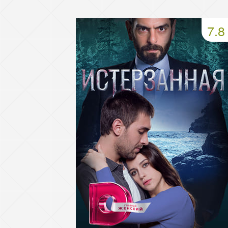
49 серия
50 серия
51 серия
7.8
53 серия
54 серия
55 серия
57 серия
58 серия
59 серия
61 серия
62 серия
63 серия
65 серия
66 серия
67 серия
69 серия
70 серия
71 серия
73 серия
74 серия
75 серия
77 серия
78 серия
79 серия
81 серия
82 серия
83 серия