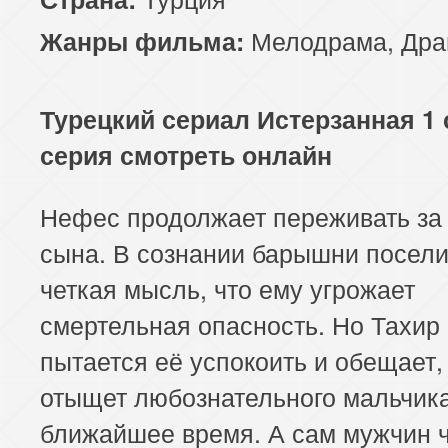
117 серия
118 серия
119 серия
Мелодрама
,
Дра
Жанры фильма:
121 серия
122 серия
123 серия
Турецкий сериал Истерзанная 1 
125 серия
126 серия
127 серия
серия смотреть онлайн
129 серия
130 серия
131 серия
Нефес продолжает переживать за 
133 серия
134 серия
135 серия
сына. В сознании барышни посел
137 серия
138 серия
139 серия
четкая мысль, что ему угрожает
смертельная опасность. Но Тахир
141 серия
142 серия
143 серия
пытается её успокоить и обещает,
145 серия
146 серия
147 серия
отыщет любознательного мальчика
ближайшее время. А сам мужчин 
149 серия
150 серия
151 серия