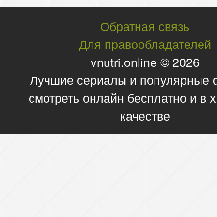
Обратная связь
Для правообладателей
vnutri.online © 2026
Лучшие сериалы и популярные
смотреть онлайн бесплатно и в
качестве