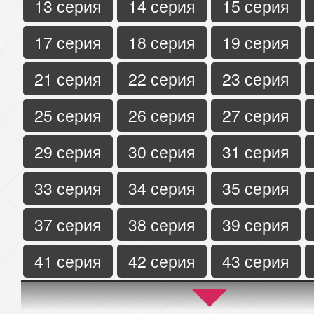
13 серия
14 серия
15 серия
17 серия
18 серия
19 серия
21 серия
22 серия
23 серия
25 серия
26 серия
27 серия
29 серия
30 серия
31 серия
33 серия
34 серия
35 серия
37 серия
38 серия
39 серия
41 серия
42 серия
43 серия
45 серия
46 серия
47 серия