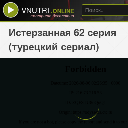
VNUTRI
.ONLINE
смотрите бесплатно
Истерзанная 62 серия
(турецкий сериал)