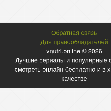
Обратная связь
Для правообладателей
vnutri.online © 2026
Лучшие сериалы и популярные
смотреть онлайн бесплатно и в
качестве