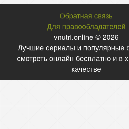
Обратная связь
Для правообладателей
vnutri.online © 2026
Лучшие сериалы и популярные
смотреть онлайн бесплатно и в
качестве