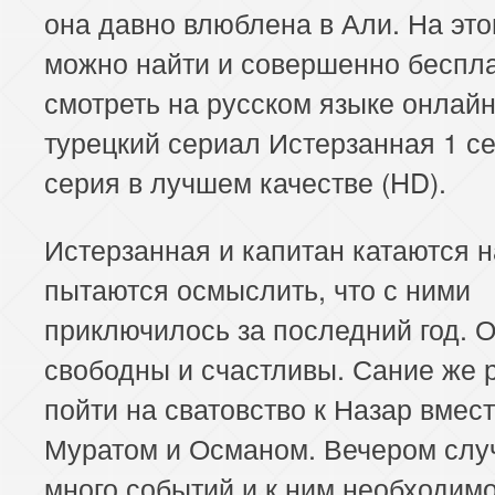
она давно влюблена в Али. На это
153 серия
154 серия
155 серия
можно найти и совершенно беспл
157 серия
158 серия
159 серия
смотреть на русском языке онлай
турецкий сериал Истерзанная 1 се
161 серия
162 серия
163 серия
серия в лучшем качестве (HD).
165 серия
166 серия
167 серия
Истерзанная и капитан катаются н
169 серия
170 серия
171 серия
пытаются осмыслить, что с ними
приключилось за последний год. 
173 серия
174 серия
175 серия
свободны и счастливы. Сание же 
177 серия
178 серия
179 серия
пойти на сватовство к Назар вмест
181 серия
182 серия
183 серия
Муратом и Османом. Вечером слу
много событий и к ним необходим