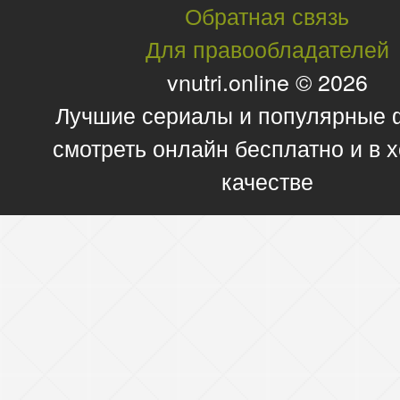
Обратная связь
Для правообладателей
vnutri.online © 2026
Лучшие сериалы и популярные
смотреть онлайн бесплатно и в
качестве