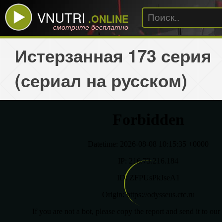
VNUTRI
.ONLINE
смотрите бесплатно
Истерзанная 173 серия
(сериал на русском)