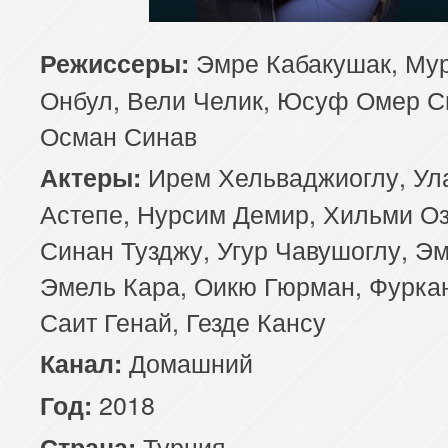
85 серия
86 серия
87 серия
Эмре Кабакушак, Му
Режиссеры:
Онбул, Вели Челик, Юсуф Омер С
89 серия
90 серия
91 серия
Осман Синав
93 серия
94 серия
95 серия
Ирем Хельваджиоглу, Ул
Актеры:
97 серия
98 серия
99 серия
Астепе, Нурсим Демир, Хильми Оз
Синан Тузджу, Угур Чавушоглу, Э
101 серия
102 серия
103 серия
Эмель Кара, Оикю Гюрман, Фуркан
105 серия
106 серия
107 серия
Саит Генай, Гезде Кансу
109 серия
Домашний
110 серия
111 серия
Канал:
2018
Год:
113 серия
114 серия
115 серия
Турция
Страна: