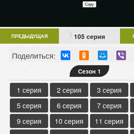
105 серия
ПРЕДЫДУЩАЯ
Поделиться:
Сезон 1
1 серия
2 серия
3 серия
5 серия
6 серия
7 серия
9 серия
10 серия
11 серия