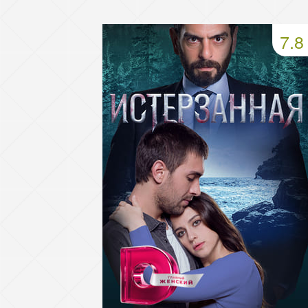
49 серия
50 серия
51 серия
7.8
53 серия
54 серия
55 серия
57 серия
58 серия
59 серия
61 серия
62 серия
63 серия
65 серия
66 серия
67 серия
69 серия
70 серия
71 серия
73 серия
74 серия
75 серия
77 серия
78 серия
79 серия
81 серия
82 серия
83 серия