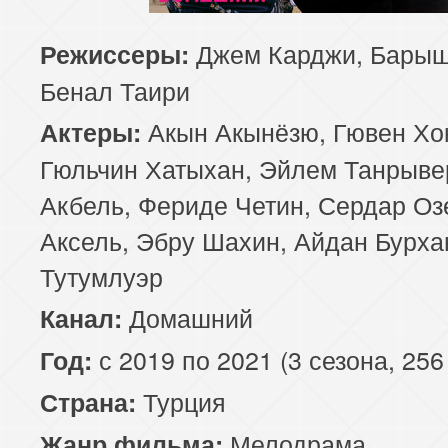
Джем Карджи, Барыш
Режиссеры:
Бенал Таири
Акын Акынёзю, Гювен Хо
Актеры:
Гюльчин Хатыхан, Эйлем Танрыве
Акбель, Фериде Четин, Сердар Оз
Аксель, Эбру Шахин, Айдан Бурха
Тутумлуэр
Домашний
Канал:
с 2019 по 2021 (3 сезона, 256
Год:
Турция
Страна:
Мелодрама
Жанр фильма: