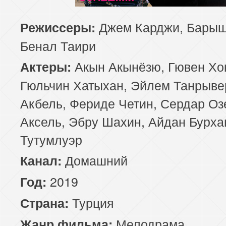
Джем Карджи, Барыш
Режиссеры:
Бенал Таири
Акын Акынёзю, Гювен Хо
Актеры:
Гюльчин Хатыхан, Эйлем Танрыве
Акбель, Фериде Четин, Сердар Оз
Аксель, Эбру Шахин, Айдан Бурха
Тутумлуэр
Домашний
Канал:
2019
Год:
Турция
Страна:
Мелодрама
Жанр фильма: