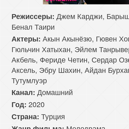
129 серия
130 серия
131 серия
Джем Карджи, Барыш
Режиссеры:
Бенал Таири
133 серия
134 серия
135 серия
Акын Акынёзю, Гювен Хо
Актеры:
137 серия
138 серия
139 серия
Гюльчин Хатыхан, Эйлем Танрыве
Акбель, Фериде Четин, Сердар Оз
141 серия
142 серия
143 серия
Аксель, Эбру Шахин, Айдан Бурха
Тутумлуэр
Домашний
Канал:
2020
Год:
Турция
Страна:
Мелодрама
Жанр фильма: