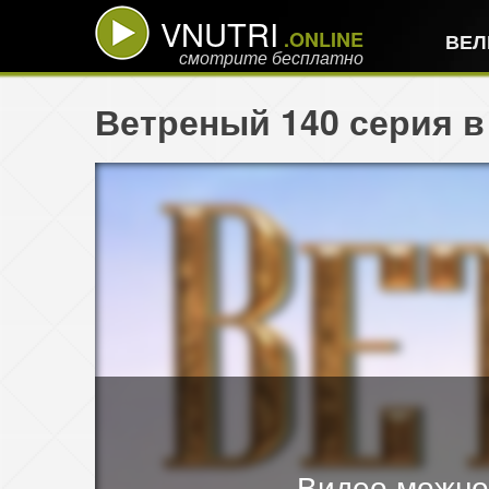
VNUTRI
.ONLINE
ВЕЛ
смотрите бесплатно
Ветреный 140 серия в
Видео можно