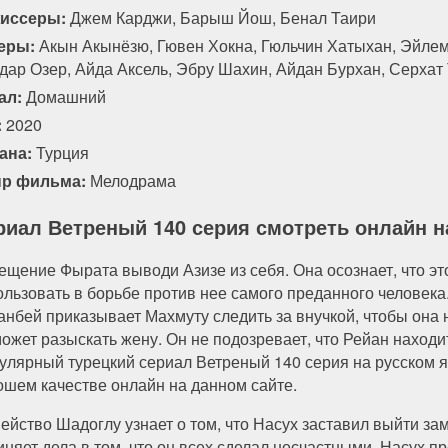
иссеры:
Джем Карджи, Барыш Йош, Бенал Таири
138 серия
139 серия
140 серия
141 серия
еры:
Акын Акынёзю, Гювен Хокна, Гюльчин Хатыхан, Эйлем
дар Озер, Айда Аксель, Эбру Шахин, Айдан Бурхан, Серхат
ал:
Домашний
:
2020
ана:
Турция
р фильма:
Мелодрама
риал Ветреный 140 серия смотреть онлайн н
ещение Фырата выводи Азизе из себя. Она осознает, что эт
ользовать в борьбе против нее самого преданного человека.
анбей приказывает Махмуту следить за внучкой, чтобы она
может разыскать жену. Он не подозревает, что Рейан находит
улярный турецкий сериал Ветреный 140 серия на русском я
ошем качестве онлайн на данном сайте.
ейство Шадоглу узнает о том, что Насух заставил выйти за
иняет дела в том, что он всех сделал несчастными. Насух пр