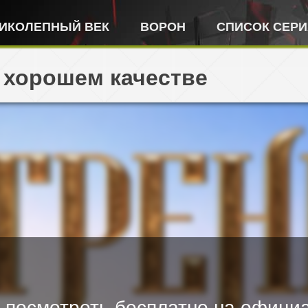
ИКОЛЕПНЫЙ ВЕК
ВОРОН
СПИСОК СЕР
 хорошем качестве
 посмотреть бесплатно на официа