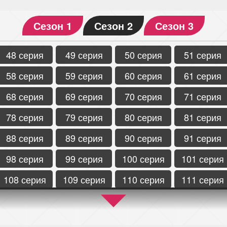
Сезон 1
Сезон 2
Сезон 3
48 серия
49 серия
50 серия
51 серия
58 серия
59 серия
60 серия
61 серия
68 серия
69 серия
70 серия
71 серия
78 серия
79 серия
80 серия
81 серия
88 серия
89 серия
90 серия
91 серия
98 серия
99 серия
100 серия
101 серия
108 серия
109 серия
110 серия
111 серия
118 серия
119 серия
120 серия
121 серия
128 серия
129 серия
130 серия
131 серия