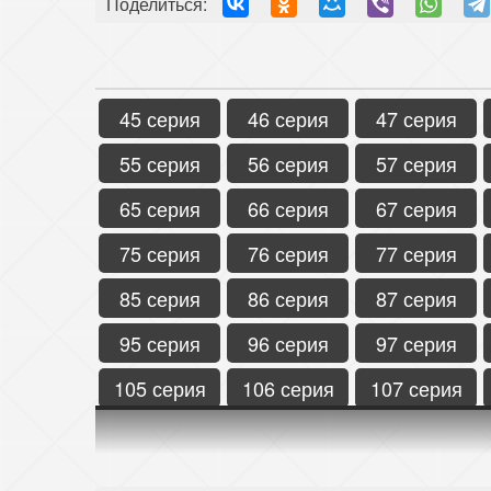
Поделиться:
45 серия
46 серия
47 серия
55 серия
56 серия
57 серия
65 серия
66 серия
67 серия
75 серия
76 серия
77 серия
85 серия
86 серия
87 серия
95 серия
96 серия
97 серия
105 серия
106 серия
107 серия
115 серия
116 серия
117 серия
125 серия
126 серия
127 серия