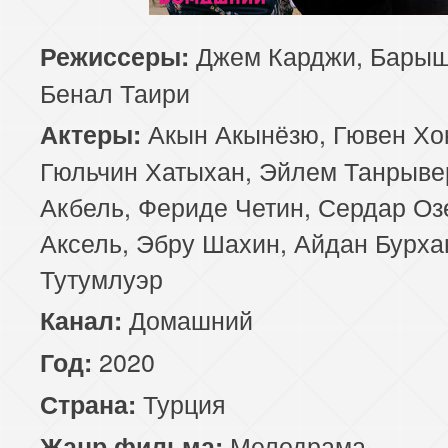
129 серия
130 серия
131 серия
Джем Карджи, Барыш
Режиссеры:
Бенал Таири
133 серия
134 серия
135 серия
Акын Акынёзю, Гювен Хо
Актеры:
137 серия
138 серия
139 серия
Гюльчин Хатыхан, Эйлем Танрыве
Акбель, Фериде Четин, Сердар Оз
141 серия
142 серия
143 серия
Аксель, Эбру Шахин, Айдан Бурха
Тутумлуэр
Домашний
Канал:
2020
Год:
Турция
Страна:
Мелодрама
Жанр фильма: