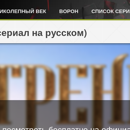
ИКОЛЕПНЫЙ ВЕК
ВОРОН
СПИСОК СЕР
сериал на русском)
 посмотреть бесплатно на официа