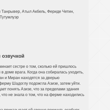
142 серия
143 серия
144 серия
 Танрывер, Атыл Акбель, Фериде Четин,
 Тутумлуэр
й озвучкой
инает сестре о том, сколько ей пришлось
в доме врага. Когда она собиралась уходить,
ан и Миран находятся за дверью
ферму Шадоглу подожгла Азизе, затем уйти.
дает понять Азизе, что за пределами здания
, что не знала о том, что на ферме находились
а приказывает ей срочно покинуть особняк