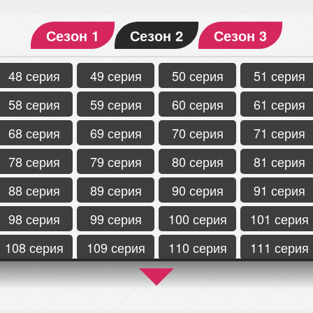
Сезон 1
Сезон 2
Сезон 3
48 серия
49 серия
50 серия
51 серия
58 серия
59 серия
60 серия
61 серия
68 серия
69 серия
70 серия
71 серия
78 серия
79 серия
80 серия
81 серия
88 серия
89 серия
90 серия
91 серия
98 серия
99 серия
100 серия
101 серия
108 серия
109 серия
110 серия
111 серия
118 серия
119 серия
120 серия
121 серия
128 серия
129 серия
130 серия
131 серия