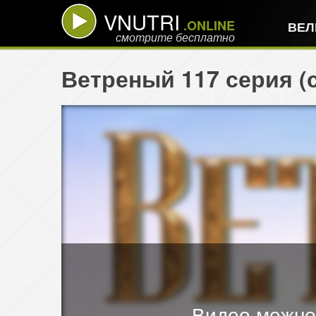
VNUTRI
.ONLINE
ВЕЛ
смотрите бесплатно
Ветреный 117 серия (
Видео можно