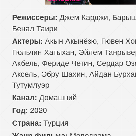
129 серия
130 серия
131 серия
Джем Карджи, Барыш
Режиссеры:
Бенал Таири
133 серия
134 серия
135 серия
Акын Акынёзю, Гювен Хо
Актеры:
137 серия
138 серия
139 серия
Гюльчин Хатыхан, Эйлем Танрыве
Акбель, Фериде Четин, Сердар Оз
141 серия
142 серия
143 серия
Аксель, Эбру Шахин, Айдан Бурха
Тутумлуэр
Домашний
Канал:
2020
Год:
Турция
Страна:
Мелодрама
Жанр фильма: