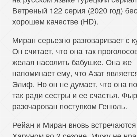
Ветреный 122 серия (2020 год) бе
хорошем качестве (HD).
Миран серьезно разговаривает с к
Он считает, что она так проголосо
желая насолить бабушке. Она же
напоминает ему, что Азат являет
Элиф. Но он не думает, что она п
так ради сестры и ее счастья. Фы
разочарован поступком Генюль.
Рейан и Миран вновь встречаются
Харуном во 2 сезоне. Мужу не нра