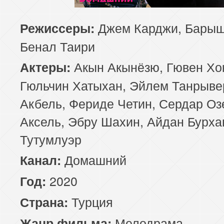
129 серия
130 серия
131 серия
Джем Карджи, Барыш
Режиссеры:
Бенал Таири
133 серия
134 серия
135 серия
Акын Акынёзю, Гювен Хо
Актеры:
137 серия
138 серия
139 серия
Гюльчин Хатыхан, Эйлем Танрыве
Акбель, Фериде Четин, Сердар Оз
141 серия
142 серия
143 серия
Аксель, Эбру Шахин, Айдан Бурха
Тутумлуэр
Домашний
Канал:
2020
Год:
Турция
Страна:
Мелодрама
Жанр фильма: