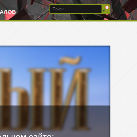
ИАЛОВ
льном сайте: