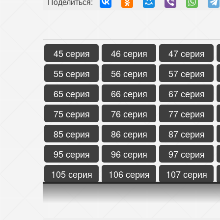
Поделиться:
45 серия
46 серия
47 серия
55 серия
56 серия
57 серия
65 серия
66 серия
67 серия
75 серия
76 серия
77 серия
85 серия
86 серия
87 серия
95 серия
96 серия
97 серия
105 серия
106 серия
107 серия
115 серия
116 серия
117 серия
125 серия
126 серия
127 серия