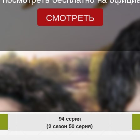
СМОТРЕТЬ
94 серия
(2 сезон 50 серия)