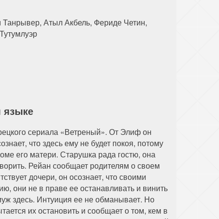
142 серия
143 серия
144 серия
 Танрывер, Атыл Акбель, Фериде Четин,
 Тутумлуэр
м языке
урецкого сериала «Ветреный». От Элиф он
ознает, что здесь ему не будет покоя, потому
ме его матери. Старушка рада гостю, она
оворить. Рейан сообщает родителям о своем
ствует дочери, он осознает, что своими
ю, они не в праве ее останавливать и винить
муж здесь. Интуиция ее не обманывает. Но
тается их остановить и сообщает о том, кем в