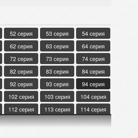
52 серия
53 серия
54 серия
62 серия
63 серия
64 серия
72 серия
73 серия
74 серия
82 серия
83 серия
84 серия
92 серия
93 серия
94 серия
102 серия
103 серия
104 серия
112 серия
113 серия
114 серия
122 серия
123 серия
124 серия
132 серия
133 серия
134 серия