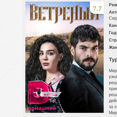
Реж
7.7
135 серия
136 серия
137 серия
Акт
Сер
Кан
Год
Стр
Жан
Ту
Мир
узна
реш
при
реш
дей
за 
Мир