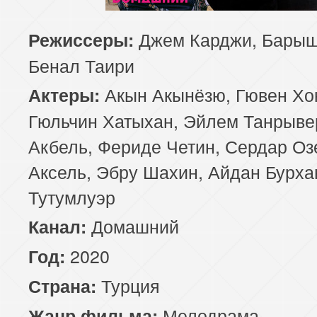
129 серия
130 серия
131 серия
Джем Карджи, Барыш
Режиссеры:
Бенал Таири
133 серия
134 серия
135 серия
Акын Акынёзю, Гювен Хо
Актеры:
137 серия
138 серия
139 серия
Гюльчин Хатыхан, Эйлем Танрыве
Акбель, Фериде Четин, Сердар Оз
141 серия
142 серия
143 серия
Аксель, Эбру Шахин, Айдан Бурха
Тутумлуэр
Домашний
Канал:
2020
Год:
Турция
Страна:
Мелодрама
Жанр фильма: