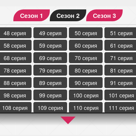
Сезон 1
Сезон 2
Сезон 3
48 серия
49 серия
50 серия
51 серия
58 серия
59 серия
60 серия
61 серия
68 серия
69 серия
70 серия
71 серия
78 серия
79 серия
80 серия
81 серия
88 серия
89 серия
90 серия
91 серия
98 серия
99 серия
100 серия
101 серия
108 серия
109 серия
110 серия
111 серия
118 серия
119 серия
120 серия
121 серия
128 серия
129 серия
130 серия
131 серия