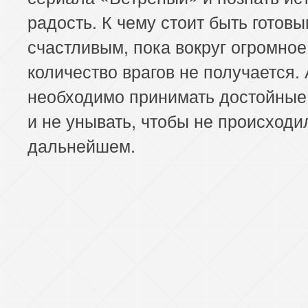
радость. К чему стоит быть готов
счастливым, пока вокруг огромное
количество врагов не получается. А
необходимо принимать достойны
и не унывать, чтобы не происходи
дальнейшем.