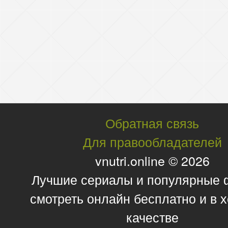
Обратная связь
Для правообладателей
vnutri.online © 2026
Лучшие сериалы и популярные
смотреть онлайн бесплатно и в
качестве