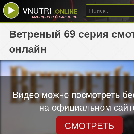
VNUTRI
.ONLINE
смотрите бесплатно
Ветреный 69 серия смо
онлайн
Видео можно посмотреть бе
на официальном сайт
СМОТРЕТЬ