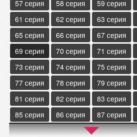
57 серия
58 серия
59 серия
61 серия
62 серия
63 серия
65 серия
66 серия
67 серия
69 серия
70 серия
71 серия
73 серия
74 серия
75 серия
77 серия
78 серия
79 серия
81 серия
82 серия
83 серия
85 серия
86 серия
87 серия
89 серия
90 серия
91 серия