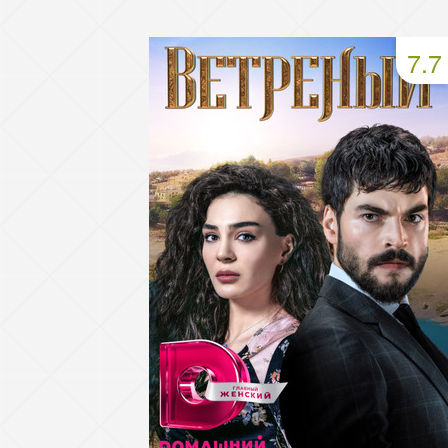
93 серия
94 серия
95 серия
7.7
97 серия
98 серия
99 серия
101 серия
102 серия
103 серия
105 серия
106 серия
107 серия
109 серия
110 серия
111 серия
113 серия
114 серия
115 серия
117 серия
118 серия
119 серия
121 серия
122 серия
123 серия
125 серия
126 серия
127 серия