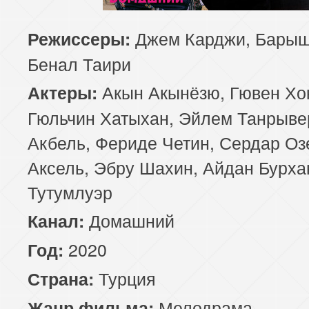
129 серия
130 серия
131 серия
Джем Карджи, Барыш
Режиссеры:
Бенал Таири
133 серия
134 серия
135 серия
Акын Акынёзю, Гювен Хо
Актеры:
137 серия
138 серия
139 серия
Гюльчин Хатыхан, Эйлем Танрыве
Акбель, Фериде Четин, Сердар Оз
141 серия
142 серия
143 серия
Аксель, Эбру Шахин, Айдан Бурха
Тутумлуэр
Домашний
Канал:
2020
Год:
Турция
Страна:
Мелодрама
Жанр фильма: