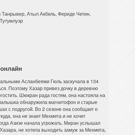
142 серия
143 серия
144 серия
 Танрывер, Атыл Акбель, Фериде Четин,
 Тутумлуэр
 онлайн
альными Асланбеями Гюль заскучала в 134
ься. Поэтому Хазар привез дочку в деревню
остить. Шюкран рада гостям, она настояла на
, малышка обнаружила магнитофон и старые
ах с подругой. Во 2 сезоне она сообщает о
да, она не знает Мехмета и не хочет
Тогда Азизе начала угрожать. Миран услышал
Хазара, не хотела выходить замуж за Мехмета,