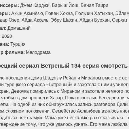
иссеры:
Джем Карджи, Барыш Йош, Бенал Таири
138 серия
139 серия
140 серия
141 серия
еры:
Акын Акынёзю, Гювен Хокна, Гюльчин Хатыхан, Эйлем
дар Озер, Айда Аксель, Эбру Шахин, Айдан Бурхан, Серхат
ал:
Домашний
:
2020
ана:
Турция
р фильма:
Мелодрама
рецкий сериал Ветреный 134 серия смотреть
ле посещения дома Шадоглу Рейан и Мираном вместе с ост
ии турецкого сериала «Ветреный» и захотела с ними увидет
ран. Девочка помирилась с Мираном и захотела немного пог
, чтобы в дом прошел и Хазар. Пока взрослые беседовали
сеты. На одной из них обнаружилась запись разговора Дильш
ем сложном положении. Семейство Асланбеев взялось ниотку
одить за него замуж. Мама уже несколько раз отказывала. 
тверждение тому, что уже удалось узнать. Его мама любила 