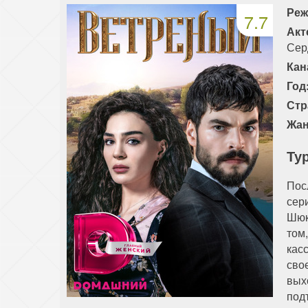
Реж
7.7
135 серия
136 серия
137 серия
Акт
Сер
Кан
Год
Стр
Жан
Ту
Пос
сер
Шюк
том
кас
сво
вых
под