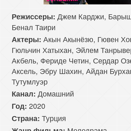
129 серия
130 серия
131 серия
Джем Карджи, Барыш
Режиссеры:
Бенал Таири
133 серия
134 серия
135 серия
Акын Акынёзю, Гювен Хо
Актеры:
137 серия
138 серия
139 серия
Гюльчин Хатыхан, Эйлем Танрыве
Акбель, Фериде Четин, Сердар Оз
141 серия
142 серия
143 серия
Аксель, Эбру Шахин, Айдан Бурха
Тутумлуэр
Домашний
Канал:
2020
Год:
Турция
Страна:
Мелодрама
Жанр фильма: