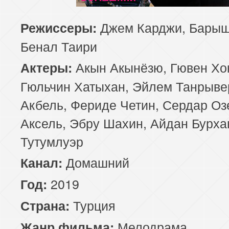
Джем Карджи, Барыш
Режиссеры:
Бенал Таири
Акын Акынёзю, Гювен Хо
Актеры:
Гюльчин Хатыхан, Эйлем Танрыве
Акбель, Фериде Четин, Сердар Оз
Аксель, Эбру Шахин, Айдан Бурха
Тутумлуэр
Домашний
Канал:
2019
Год:
Турция
Страна:
Мелодрама
Жанр фильма: