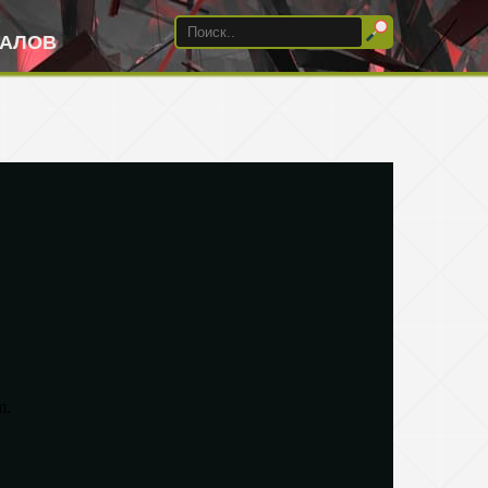
ИАЛОВ