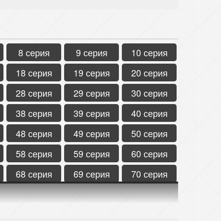
8 серия
9 серия
10 серия
18 серия
19 серия
20 серия
28 серия
29 серия
30 серия
38 серия
39 серия
40 серия
48 серия
49 серия
50 серия
58 серия
59 серия
60 серия
68 серия
69 серия
70 серия
78 серия
79 серия
80 серия
88 серия
89 серия
90 серия