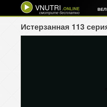
VNUTRI
.ONLINE
ВЕЛ
смотрите бесплатно
Истерзанная 113 сери