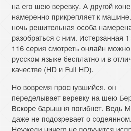
на его шею веревку. А другой коне
153 серия
154 серия
155 серия
намеренно прикрепляет к машине.
157 серия
158 серия
159 серия
ночь решительная особа намерен
разобраться с ним. Истерзанная 1
161 серия
162 серия
163 серия
116 серия смотреть онлайн можно
165 серия
166 серия
167 серия
русском языке бесплатно и в отли
качестве (HD и Full HD).
169 серия
170 серия
171 серия
Но вовремя проснувшийся, он
173 серия
174 серия
175 серия
переделывает веревку на шею Бер
177 серия
178 серия
179 серия
Вскоре барышня погибнет. Ведь 
181 серия
182 серия
183 серия
даже не подозревает о содеянном
Неужели ничего не получится исп