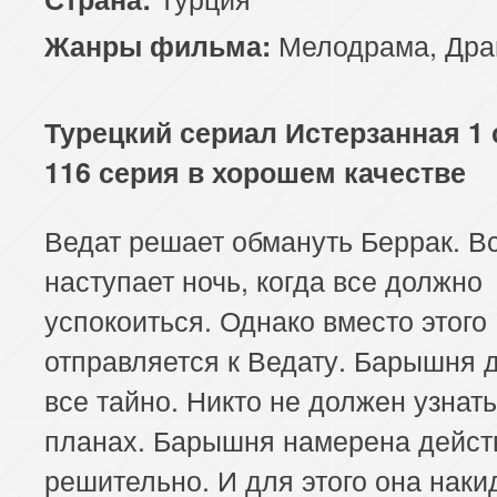
117 серия
118 серия
119 серия
Мелодрама
,
Дра
Жанры фильма:
121 серия
122 серия
123 серия
Турецкий сериал Истерзанная 1 
125 серия
126 серия
127 серия
116 серия в хорошем качестве
129 серия
130 серия
131 серия
Ведат решает обмануть Беррак. В
133 серия
134 серия
135 серия
наступает ночь, когда все должно
137 серия
138 серия
139 серия
успокоиться. Однако вместо этог
отправляется к Ведату. Барышня 
141 серия
142 серия
143 серия
все тайно. Никто не должен узнать
145 серия
146 серия
147 серия
планах. Барышня намерена дейст
решительно. И для этого она наки
149 серия
150 серия
151 серия