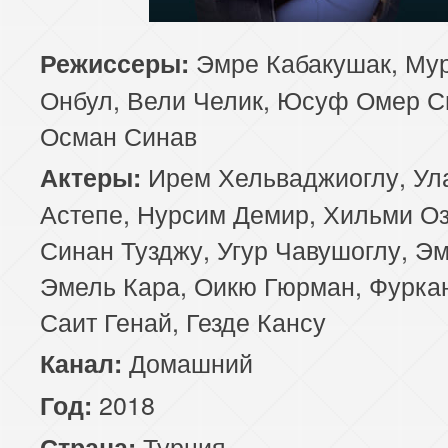
85 серия
86 серия
87 серия
Эмре Кабакушак, Му
Режиссеры:
Онбул, Вели Челик, Юсуф Омер С
89 серия
90 серия
91 серия
Осман Синав
93 серия
94 серия
95 серия
Ирем Хельваджиоглу, Ул
Актеры:
97 серия
98 серия
99 серия
Астепе, Нурсим Демир, Хильми Оз
Синан Тузджу, Угур Чавушоглу, Э
101 серия
102 серия
103 серия
Эмель Кара, Оикю Гюрман, Фуркан
105 серия
106 серия
107 серия
Саит Генай, Гезде Кансу
109 серия
Домашний
110 серия
111 серия
Канал:
2018
Год:
113 серия
114 серия
115 серия
Турция
Страна: