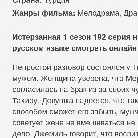
117 серия
118 серия
119 серия
Мелодрама
,
Дра
Жанры фильма:
121 серия
122 серия
123 серия
Истерзанная 1 сезон 192 серия н
125 серия
126 серия
127 серия
русском языке смотреть онлайн
129 серия
130 серия
131 серия
Непростой разговор состоялся у Т
133 серия
134 серия
135 серия
мужем. Женщина уверена, что Ме
137 серия
138 серия
139 серия
согласилась на брак из-за своих ч
Тахиру. Девушка надеется, что та
141 серия
142 серия
143 серия
способом сможет его забыть, муж
145 серия
146 серия
147 серия
советует жене не вмешиваться не 
дело. Джемиль говорит, что воспи
149 серия
150 серия
151 серия