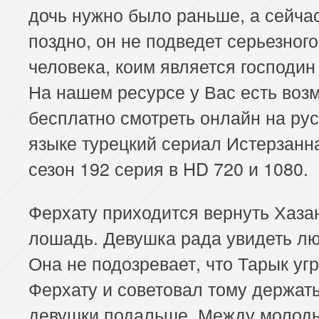
дочь нужно было раньше, а сейча
153 серия
154 серия
155 серия
поздно, он не подведет серьезного
157 серия
158 серия
159 серия
человека, коим является господин
На нашем ресурсе у Вас есть воз
161 серия
162 серия
163 серия
бесплатно смотреть онлайн на ру
165 серия
166 серия
167 серия
языке турецкий сериал Истерзанн
сезон 192 серия в HD 720 и 1080.
169 серия
170 серия
171 серия
Ферхату приходится вернуть Хаза
173 серия
174 серия
175 серия
лошадь. Девушка рада увидеть л
177 серия
178 серия
179 серия
Она не подозревает, что Тарык уг
181 серия
182 серия
183 серия
Ферхату и советовал тому держать
девушки подальше. Между молод