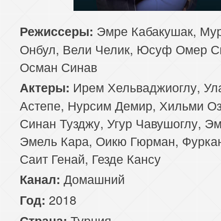
85 серия
86 серия
87 серия
Эмре Кабакушак, Му
Режиссеры:
Онбул, Вели Челик, Юсуф Омер С
89 серия
90 серия
91 серия
Осман Синав
93 серия
94 серия
95 серия
Ирем Хельваджиоглу, Ул
Актеры:
97 серия
98 серия
99 серия
Астепе, Нурсим Демир, Хильми Оз
Синан Тузджу, Угур Чавушоглу, Э
101 серия
102 серия
103 серия
Эмель Кара, Оикю Гюрман, Фуркан
105 серия
106 серия
107 серия
Саит Генай, Гезде Кансу
109 серия
Домашний
110 серия
111 серия
Канал:
2018
Год:
113 серия
114 серия
115 серия
Турция
Страна: