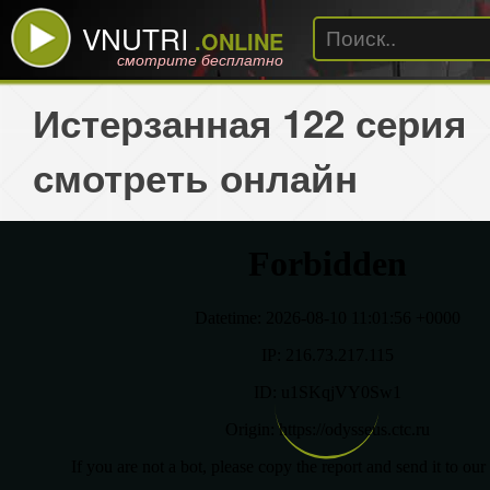
VNUTRI
.ONLINE
смотрите бесплатно
Истерзанная 122 серия
смотреть онлайн