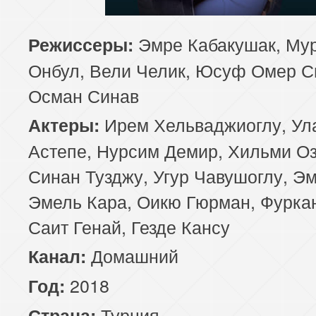
85 серия
86 серия
87 серия
Эмре Кабакушак, Му
Режиссеры:
Онбул, Вели Челик, Юсуф Омер С
89 серия
90 серия
91 серия
Осман Синав
93 серия
94 серия
95 серия
Ирем Хельваджиоглу, Ул
Актеры:
97 серия
98 серия
99 серия
Астепе, Нурсим Демир, Хильми Оз
Синан Тузджу, Угур Чавушоглу, Э
101 серия
102 серия
103 серия
Эмель Кара, Оикю Гюрман, Фуркан
105 серия
106 серия
107 серия
Саит Генай, Гезде Кансу
109 серия
Домашний
110 серия
111 серия
Канал:
2018
Год:
113 серия
114 серия
115 серия
Турция
Страна: