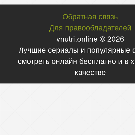
Обратная связь
Для правообладателей
vnutri.online © 2026
Лучшие сериалы и популярные
смотреть онлайн бесплатно и в
качестве