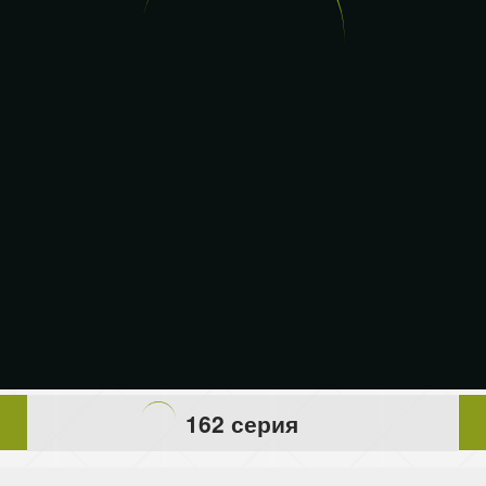
162 серия