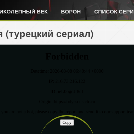
ИКОЛЕПНЫЙ ВЕК
ВОРОН
СПИСОК СЕР
я (турецкий сериал)