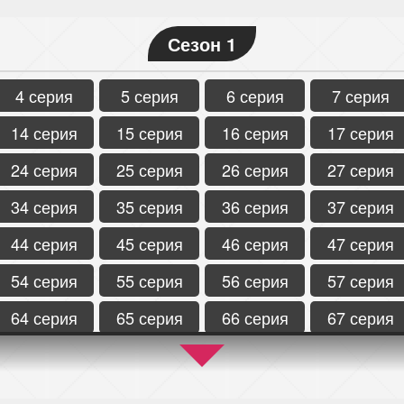
Сезон 1
4 серия
5 серия
6 серия
7 серия
14 серия
15 серия
16 серия
17 серия
24 серия
25 серия
26 серия
27 серия
34 серия
35 серия
36 серия
37 серия
44 серия
45 серия
46 серия
47 серия
54 серия
55 серия
56 серия
57 серия
64 серия
65 серия
66 серия
67 серия
74 серия
75 серия
76 серия
77 серия
84 серия
85 серия
86 серия
87 серия