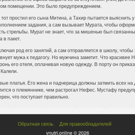
том помещении. Это было предупреждением.
204 серия
205 серия
206 серия
207 серия
тот простил его сына Митина, а Тахир пытается выяснить у
ыполнением задания, а сам вызывает Мурата, чтобы оформи
ть стрельбы. Мурат не знает, что за мишенью был связанны
 в пакет.
ключая род его занятий, а сам отправляется в школу, чтобы 
внует мужа к педагогу. Но мужчина заметит. Что красивее Н
ронь его отеля, оплачивая новую одежду. В порту он прика
 Калели.
е платья. Его жена и падчерица должны затмить всех на д
отится о племяннике, чем растрогал Нефес. Мустафу предуп
рен, что поступает правильно.
Обратная связь
Для правообладателей
vnutri.online © 2026