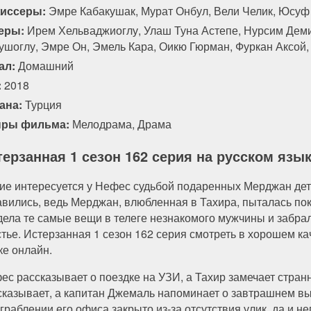
иссеры:
Эмре Кабакушак, Мурат Онбул, Вели Челик, Юсу
94 серия
95 серия
96 серия
97 серия
еры:
Ирем Хельваджиоглу, Улаш Туна Астепе, Нурсим Демир
ушоглу, Эмре Он, Эмель Кара, Оикю Гюрман, Фуркан Аксой, 
104 серия
105 серия
106 серия
107 серия
ал:
Домашний
114 серия
115 серия
116 серия
117 серия
:
2018
124 серия
125 серия
126 серия
127 серия
ана:
Турция
ры фильма:
Мелодрама
,
Драма
134 серия
135 серия
136 серия
137 серия
терзанная 1 сезон 162 серия на русском язы
144 серия
145 серия
146 серия
147 серия
ие интересуется у Нефес судьбой подаренных Мерджан детск
154 серия
155 серия
156 серия
157 серия
авились, ведь Мерджан, влюбленная в Тахира, пыталась пок
164 серия
165 серия
166 серия
167 серия
дела те самые вещи в телеге незнакомого мужчины и забрал
стье. Истерзанная 1 сезон 162 серия смотреть в хорошем к
174 серия
175 серия
176 серия
177 серия
ке онлайн.
184 серия
185 серия
186 серия
187 серия
ес рассказывает о поездке на УЗИ, а Тахир замечает стран
сказывает, а капитан Джемаль напоминает о завтрашнем вых
194 серия
195 серия
196 серия
197 серия
граблении его офиса закрыто из-за отсутствия улик, да и не