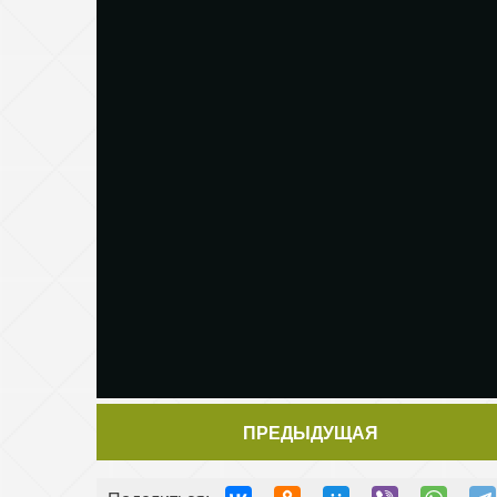
ПРЕДЫДУЩАЯ