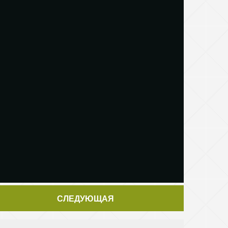
СЛЕДУЮЩАЯ