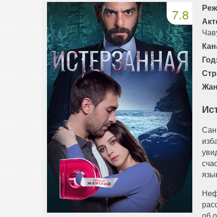
Реж
7.8
91 серия
92 серия
93 серия
Акт
101 серия
102 серия
103 серия
Чав
Кан
111 серия
112 серия
113 серия
Год
121 серия
122 серия
123 серия
Стр
Жан
131 серия
132 серия
133 серия
Ис
141 серия
142 серия
143 серия
Сан
151 серия
152 серия
153 серия
изб
161 серия
162 серия
163 серия
уви
сча
171 серия
172 серия
173 серия
язы
181 серия
182 серия
183 серия
Неф
рас
191 серия
192 серия
193 серия
об о