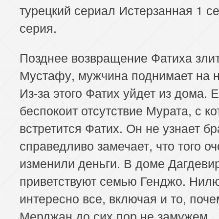
турецкий сериал Истерзанная 1 се
153 серия
154 серия
155 серия
серия.
157 серия
158 серия
159 серия
Позднее возвращение Фатиха зли
161 серия
162 серия
163 серия
Мустафу, мужчина поднимает на н
Из-за этого Фатих уйдет из дома. Е
165 серия
166 серия
167 серия
беспокоит отсутствие Мурата, с к
169 серия
170 серия
171 серия
встретится Фатих. Он не узнает бр
справедливо замечает, что того оч
173 серия
174 серия
175 серия
изменили деньги. В доме Дагдеви
177 серия
178 серия
179 серия
приветствуют семью Генджо. Нил
181 серия
182 серия
183 серия
интересно все, включая и то, поче
Мерджан до сих пор не замужем.