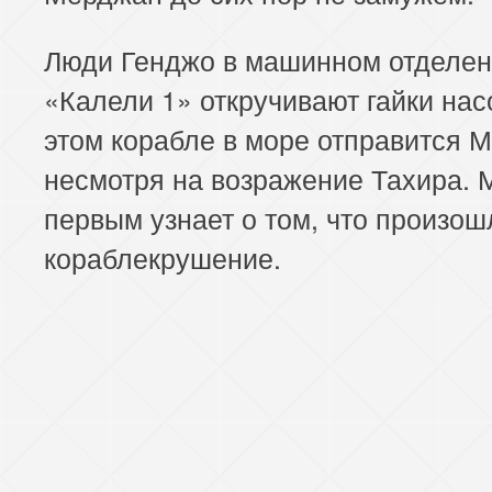
185 серия
186 серия
187 серия
Люди Генджо в машинном отделен
189 серия
190 серия
191 серия
«Калели 1» откручивают гайки нас
193 серия
194 серия
195 серия
этом корабле в море отправится 
несмотря на возражение Тахира.
197 серия
198 серия
199 серия
первым узнает о том, что произош
201 серия
202 серия
203 серия
кораблекрушение.
205 серия
206 серия
207 серия