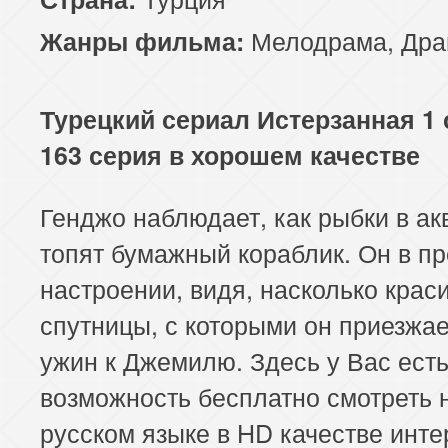
117 серия
118 серия
119 серия
Мелодрама
,
Дра
Жанры фильма:
121 серия
122 серия
123 серия
Турецкий сериал Истерзанная 1 
125 серия
126 серия
127 серия
163 серия в хорошем качестве
129 серия
130 серия
131 серия
Генджо наблюдает, как рыбки в а
133 серия
134 серия
135 серия
топят бумажный кораблик. Он в п
137 серия
138 серия
139 серия
настроении, видя, насколько крас
спутницы, с которыми он приезжае
141 серия
142 серия
143 серия
ужин к Джемилю. Здесь у Вас ест
145 серия
146 серия
147 серия
возможность бесплатно смотреть 
русском языке в HD качестве инт
149 серия
150 серия
151 серия