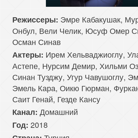
85 серия
86 серия
87 серия
Эмре Кабакушак, Му
Режиссеры:
Онбул, Вели Челик, Юсуф Омер С
89 серия
90 серия
91 серия
Осман Синав
93 серия
94 серия
95 серия
Ирем Хельваджиоглу, Ул
Актеры:
97 серия
98 серия
99 серия
Астепе, Нурсим Демир, Хильми Оз
Синан Тузджу, Угур Чавушоглу, Э
101 серия
102 серия
103 серия
Эмель Кара, Оикю Гюрман, Фуркан
105 серия
106 серия
107 серия
Саит Генай, Гезде Кансу
109 серия
Домашний
110 серия
111 серия
Канал:
2018
Год:
113 серия
114 серия
115 серия
Турция
Страна: