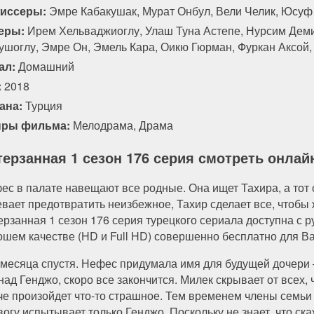
иссеры:
Эмре Кабакушак, Мурат Онбул, Вели Челик, Юсу
94 серия
95 серия
96 серия
97 серия
еры:
Ирем Хельваджиоглу, Улаш Туна Астепе, Нурсим Демир
ушоглу, Эмре Он, Эмель Кара, Оикю Гюрман, Фуркан Аксой, 
104 серия
105 серия
106 серия
107 серия
ал:
Домашний
114 серия
115 серия
116 серия
117 серия
:
2018
124 серия
125 серия
126 серия
127 серия
ана:
Турция
ры фильма:
Мелодрама
,
Драма
134 серия
135 серия
136 серия
137 серия
терзанная 1 сезон 176 серия смотреть онлай
144 серия
145 серия
146 серия
147 серия
ес в палате навещают все родные. Она ищет Тахира, а тот
154 серия
155 серия
156 серия
157 серия
евает предотвратить неизбежное, Тахир сделает все, чтобы
164 серия
165 серия
166 серия
167 серия
ерзанная 1 сезон 176 серия турецкого сериала доступна с р
ошем качестве (HD и Full HD) совершенно бесплатно для Ва
174 серия
175 серия
176 серия
177 серия
 месяца спустя. Нефес придумала имя для будущей дочери 
184 серия
185 серия
186 серия
187 серия
 над Генджо, скоро все закончится. Милек скрывает от всех,
че произойдет что-то страшное. Тем временем члены семьи
194 серия
195 серия
196 серия
197 серия
вогу испытывает только Генджо. Поскольку не знает, что ск