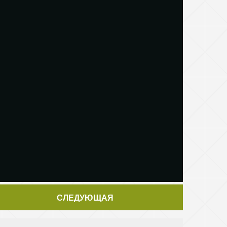
СЛЕДУЮЩАЯ