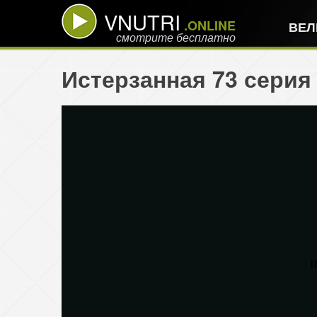
VNUTRI
.ONLINE
ВЕЛ
смотрите бесплатно
Истерзанная 73 серия 