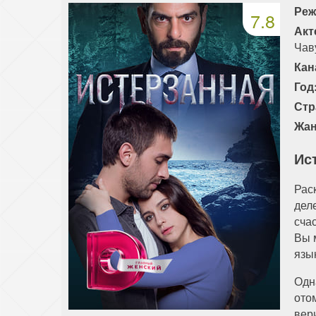
Реж
7.8
91 серия
92 серия
93 серия
Акт
101 серия
102 серия
103 серия
Чав
Кан
111 серия
112 серия
113 серия
Год
121 серия
122 серия
123 серия
Стр
Жан
131 серия
132 серия
133 серия
Ис
141 серия
142 серия
143 серия
Рас
151 серия
152 серия
153 серия
дел
161 серия
162 серия
163 серия
сча
Вы 
171 серия
172 серия
173 серия
язы
181 серия
182 серия
183 серия
Одн
ото
191 серия
192 серия
193 серия
вер