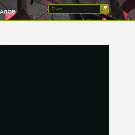
ИАЛОВ