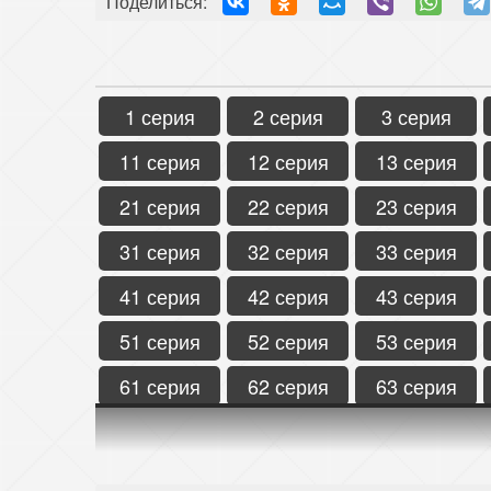
Поделиться:
1 серия
2 серия
3 серия
11 серия
12 серия
13 серия
21 серия
22 серия
23 серия
31 серия
32 серия
33 серия
41 серия
42 серия
43 серия
51 серия
52 серия
53 серия
61 серия
62 серия
63 серия
71 серия
72 серия
73 серия
81 серия
82 серия
83 серия