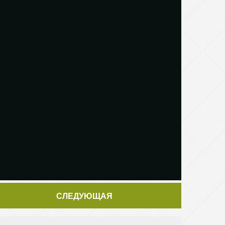
СЛЕДУЮЩАЯ