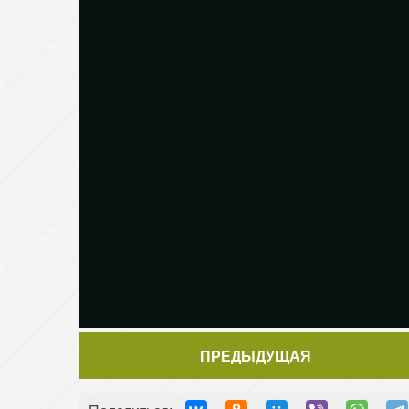
ПРЕДЫДУЩАЯ