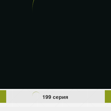
199 серия