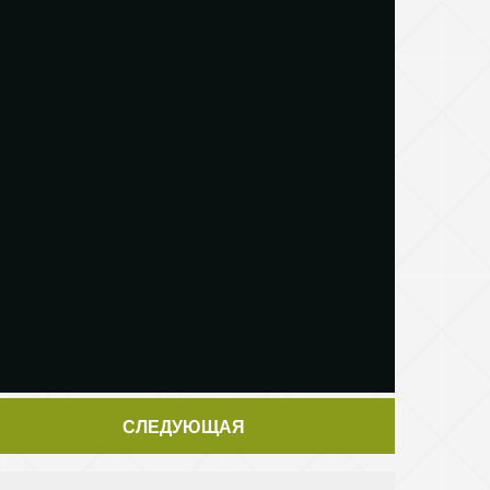
СЛЕДУЮЩАЯ