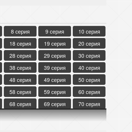
8 серия
9 серия
10 серия
18 серия
19 серия
20 серия
28 серия
29 серия
30 серия
38 серия
39 серия
40 серия
48 серия
49 серия
50 серия
58 серия
59 серия
60 серия
68 серия
69 серия
70 серия
78 серия
79 серия
80 серия
88 серия
89 серия
90 серия