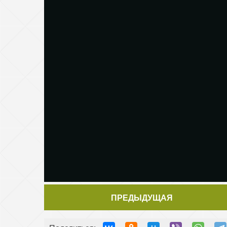
ПРЕДЫДУЩАЯ