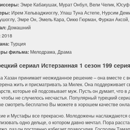
иссеры:
Эмре Кабакушак, Мурат Онбул, Вели Челик, Юсу
94 серия
95 серия
96 серия
97 серия
еры:
Ирем Хельваджиоглу, Улаш Туна Астепе, Нурсим Демир
ушоглу, Эмре Он, Эмель Кара, Оикю Гюрман, Фуркан Аксой, 
104 серия
105 серия
106 серия
107 серия
ал:
Домашний
114 серия
115 серия
116 серия
117 серия
:
2018
124 серия
125 серия
126 серия
127 серия
ана:
Турция
ры фильма:
Мелодрама
,
Драма
134 серия
135 серия
136 серия
137 серия
рецкий сериал Истерзанная 1 сезон 199 сери
144 серия
145 серия
146 серия
147 серия
а Хазан принимает неожиданное решение – она вместе с в
154 серия
155 серия
156 серия
157 серия
ерена жить и присматривать за Милек. Она поддерживает св
164 серия
165 серия
166 серия
167 серия
арств, которые ей подсовывает муж. Пусть он думает, что в
, чтобы не случилось несчастья. Популярный турецкий сери
174 серия
175 серия
176 серия
177 серия
ке смотреть бесплатно Вы можете в хорошем качестве онла
184 серия
185 серия
186 серия
187 серия
сие и Мустафы все прекрасно. Молодожены наслаждаются сч
лизовать одно дельце, о котором давно мечтал. Пора расста
194 серия
195 серия
196 серия
197 серия
джо, раз он постоянно избегает правосудия. Господин Тамар