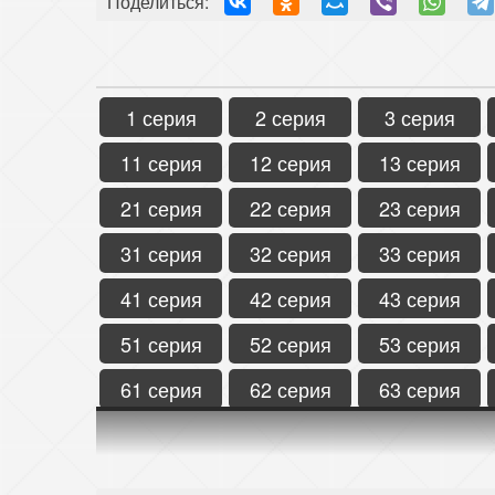
Поделиться:
1 серия
2 серия
3 серия
11 серия
12 серия
13 серия
21 серия
22 серия
23 серия
31 серия
32 серия
33 серия
41 серия
42 серия
43 серия
51 серия
52 серия
53 серия
61 серия
62 серия
63 серия
71 серия
72 серия
73 серия
81 серия
82 серия
83 серия