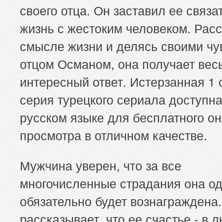
своего отца. Он заставил ее связа
153 серия
154 серия
155 серия
жизнь с жестоким человеком. Рас
157 серия
158 серия
159 серия
смысле жизни и делясь своими чу
отцом Османом, она получает вес
161 серия
162 серия
163 серия
интересный ответ. Истерзанная 1 
165 серия
166 серия
167 серия
серия турецкого сериала доступна
русском языке для бесплатного о
169 серия
170 серия
171 серия
просмотра в отличном качестве.
173 серия
174 серия
175 серия
Мужчина уверен, что за все
177 серия
178 серия
179 серия
многочисленные страдания она о
181 серия
182 серия
183 серия
обязательно будет вознаграждена
рассказывает, что ее счастье - в