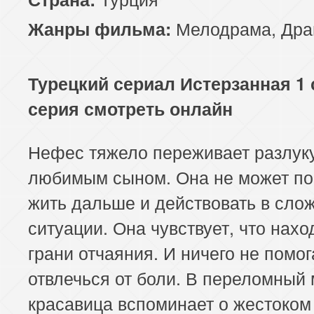
117 серия
118 серия
119 серия
Мелодрама
,
Дра
Жанры фильма:
121 серия
122 серия
123 серия
Турецкий сериал Истерзанная 1 
125 серия
126 серия
127 серия
серия смотреть онлайн
129 серия
130 серия
131 серия
Нефес тяжело переживает разлуку
133 серия
134 серия
135 серия
любимым сыном. Она не может пон
137 серия
138 серия
139 серия
жить дальше и действовать в сло
ситуации. Она чувствует, что нахо
141 серия
142 серия
143 серия
грани отчаяния. И ничего не помог
145 серия
146 серия
147 серия
отвлечься от боли. В переломный
красавица вспоминает о жестоком
149 серия
150 серия
151 серия