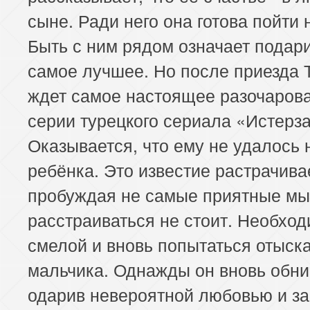
185 серия
186 серия
187 серия
сыне. Ради него она готова пойти 
189 серия
190 серия
191 серия
Быть с ним рядом означает подари
самое лучшее. Но после приезда 
193 серия
194 серия
195 серия
ждет самое настоящее разочарова
197 серия
198 серия
199 серия
серии турецкого сериала «Истерз
Оказывается, что ему не удалось 
201 серия
202 серия
203 серия
ребёнка. Это известие растрачива
205 серия
206 серия
207 серия
пробуждая не самые приятные мы
расстраиваться не стоит. Необхо
смелой и вновь попытаться отыск
мальчика. Однажды он вновь обни
одарив невероятной любовью и за