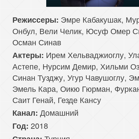
85 серия
86 серия
87 серия
Эмре Кабакушак, Му
Режиссеры:
Онбул, Вели Челик, Юсуф Омер С
89 серия
90 серия
91 серия
Осман Синав
93 серия
94 серия
95 серия
Ирем Хельваджиоглу, Ул
Актеры:
97 серия
98 серия
99 серия
Астепе, Нурсим Демир, Хильми Оз
Синан Тузджу, Угур Чавушоглу, Э
101 серия
102 серия
103 серия
Эмель Кара, Оикю Гюрман, Фуркан
105 серия
106 серия
107 серия
Саит Генай, Гезде Кансу
109 серия
Домашний
110 серия
111 серия
Канал:
2018
Год:
113 серия
114 серия
115 серия
Турция
Страна: