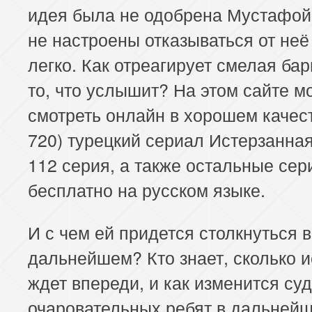
идея была не одобрена Мустафой,
153 серия
154 серия
155 серия
не настроены отказываться от неё
157 серия
158 серия
159 серия
легко. Как отреагирует смелая ба
то, что услышит? На этом сайте м
161 серия
162 серия
163 серия
смотреть онлайн в хорошем качес
165 серия
166 серия
167 серия
720) турецкий сериал Истерзанная
112 серия, а также остальные сер
169 серия
170 серия
171 серия
бесплатно на русском языке.
173 серия
174 серия
175 серия
И с чем ей придется столкнуться в
177 серия
178 серия
179 серия
дальнейшем? Кто знает, сколько 
181 серия
182 серия
183 серия
ждет впереди, и как изменится су
очаровательных ребят в дальней