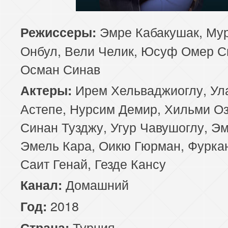
85 серия
86 серия
87 серия
Эмре Кабакушак, Му
Режиссеры:
Онбул, Вели Челик, Юсуф Омер С
89 серия
90 серия
91 серия
Осман Синав
93 серия
94 серия
95 серия
Ирем Хельваджиоглу, Ул
Актеры:
97 серия
98 серия
99 серия
Астепе, Нурсим Демир, Хильми Оз
Синан Тузджу, Угур Чавушоглу, Э
101 серия
102 серия
103 серия
Эмель Кара, Оикю Гюрман, Фуркан
105 серия
106 серия
107 серия
Саит Генай, Гезде Кансу
109 серия
Домашний
110 серия
111 серия
Канал:
2018
Год:
113 серия
114 серия
115 серия
Турция
Страна: