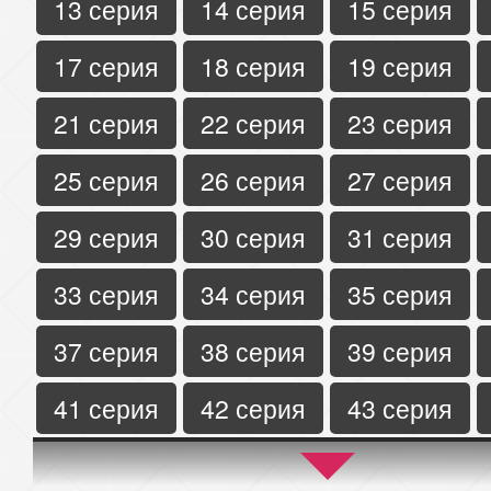
13 серия
14 серия
15 серия
17 серия
18 серия
19 серия
21 серия
22 серия
23 серия
25 серия
26 серия
27 серия
29 серия
30 серия
31 серия
33 серия
34 серия
35 серия
37 серия
38 серия
39 серия
41 серия
42 серия
43 серия
45 серия
46 серия
47 серия