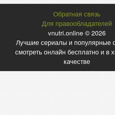
Обратная связь
Для правообладателей
vnutri.online © 2026
Лучшие сериалы и популярные
смотреть онлайн бесплатно и в
качестве