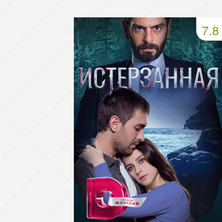
49 серия
50 серия
51 серия
7.8
53 серия
54 серия
55 серия
57 серия
58 серия
59 серия
61 серия
62 серия
63 серия
65 серия
66 серия
67 серия
69 серия
70 серия
71 серия
73 серия
74 серия
75 серия
77 серия
78 серия
79 серия
81 серия
82 серия
83 серия