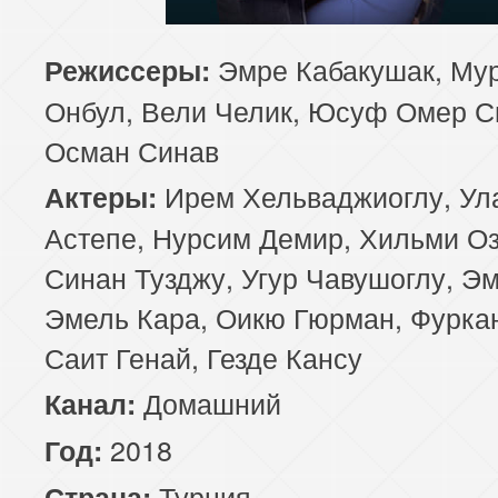
85 серия
86 серия
87 серия
Эмре Кабакушак, Му
Режиссеры:
Онбул, Вели Челик, Юсуф Омер С
89 серия
90 серия
91 серия
Осман Синав
93 серия
94 серия
95 серия
Ирем Хельваджиоглу, Ул
Актеры:
97 серия
98 серия
99 серия
Астепе, Нурсим Демир, Хильми Оз
Синан Тузджу, Угур Чавушоглу, Э
101 серия
102 серия
103 серия
Эмель Кара, Оикю Гюрман, Фуркан
105 серия
106 серия
107 серия
Саит Генай, Гезде Кансу
109 серия
Домашний
110 серия
111 серия
Канал:
2018
Год:
113 серия
114 серия
115 серия
Турция
Страна: