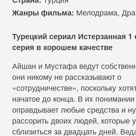
117 серия
118 серия
119 серия
Мелодрама
,
Дра
Жанры фильма:
121 серия
122 серия
123 серия
Турецкий сериал Истерзанная 1 
125 серия
126 серия
127 серия
серия в хорошем качестве
129 серия
130 серия
131 серия
Айшан и Мустафа ведут собственн
133 серия
134 серия
135 серия
они никому не рассказывают о
137 серия
138 серия
139 серия
«сотрудничестве», поскольку хотя
начатое до конца. В их понимании
141 серия
142 серия
143 серия
оправдывает любые средства и н
145 серия
146 серия
147 серия
рассорить двоих людей, которые 
сблизиться за двадцать дней. Вед
149 серия
150 серия
151 серия