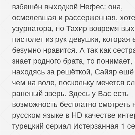
взбешён выходкой Нефес: она,
153 серия
154 серия
155 серия
осмелевшая и рассерженная, хоте
157 серия
158 серия
159 серия
узурпатора, но Тахир вовремя вы
пистолет из рук девушки, которая 
161 серия
162 серия
163 серия
безумно нравится. А так как сестр
165 серия
166 серия
167 серия
знает родного брата, то понимает, 
находясь за решёткой, Сайяр ещё
169 серия
170 серия
171 серия
чем на воле, поскольку мечется с
173 серия
174 серия
175 серия
раненый зверь. Здесь у Вас есть
возможность бесплатно смотреть 
177 серия
178 серия
179 серия
русском языке в HD качестве инт
181 серия
182 серия
183 серия
турецкий сериал Истерзанная 1 се