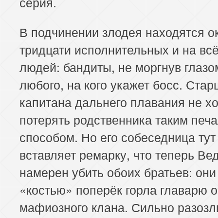
серия.
185 серия
186 серия
187 серия
189 серия
190 серия
191 серия
В подчинении злодея находятся о
тридцати исполнительных и на всё
193 серия
194 серия
195 серия
людей: бандиты, не моргнув глазо
197 серия
198 серия
199 серия
любого, на кого укажет босс. Стар
капитана дальнего плавания не хо
201 серия
202 серия
203 серия
потерять родственника таким печ
205 серия
206 серия
207 серия
способом. Но его собеседница тут
вставляет ремарку, что теперь Ве
намерен убить обоих братьев: они
«костью» поперёк горла главарю 
мафиозного клана. Сильно разоз