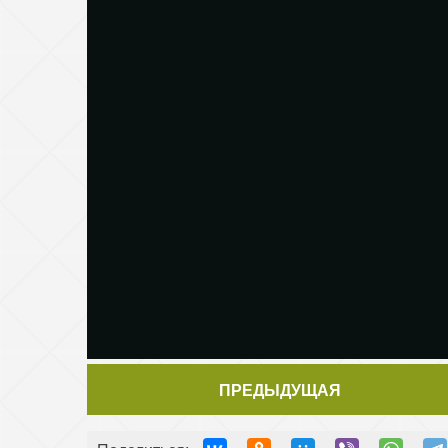
ПРЕДЫДУЩАЯ