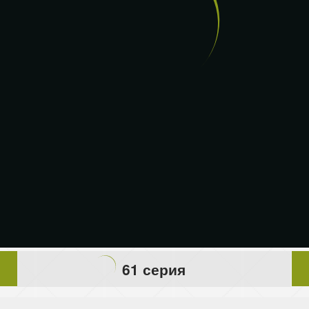
61 серия