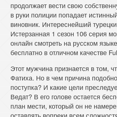
продолжает вести свою собственн
153 серия
154 серия
155 серия
в руки полиции попадает истинны
157 серия
158 серия
159 серия
виновник. Интереснейший турецки
Истерзанная 1 сезон 106 серия м
161 серия
162 серия
163 серия
онлайн смотреть на русском язык
165 серия
166 серия
167 серия
бесплатно в отличном качестве Ful
169 серия
170 серия
171 серия
Этот мужчина признается в том, ч
Фатиха. Но в чем причина подобно
173 серия
174 серия
175 серия
поступка? И какие цели преследу
177 серия
178 серия
179 серия
Ведат? В его голове остается бе
181 серия
182 серия
183 серия
план мести, который он не намере
оставлять вопреки всем сложност