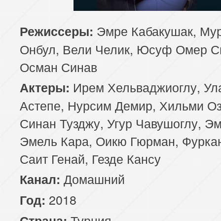
85 серия
86 серия
87 серия
Эмре Кабакушак, Му
Режиссеры:
Онбул, Вели Челик, Юсуф Омер С
89 серия
90 серия
91 серия
Осман Синав
93 серия
94 серия
95 серия
Ирем Хельваджиоглу, Ул
Актеры:
97 серия
98 серия
99 серия
Астепе, Нурсим Демир, Хильми Оз
Синан Тузджу, Угур Чавушоглу, Э
101 серия
102 серия
103 серия
Эмель Кара, Оикю Гюрман, Фуркан
105 серия
106 серия
107 серия
Саит Генай, Гезде Кансу
109 серия
Домашний
110 серия
111 серия
Канал:
2018
Год:
113 серия
114 серия
115 серия
Турция
Страна: