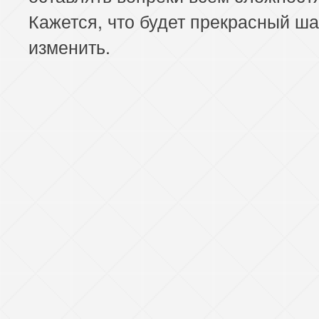
185 серия
186 серия
187 серия
Кажется, что будет прекрасный ша
189 серия
190 серия
191 серия
изменить.
193 серия
194 серия
195 серия
197 серия
198 серия
199 серия
201 серия
202 серия
203 серия
205 серия
206 серия
207 серия