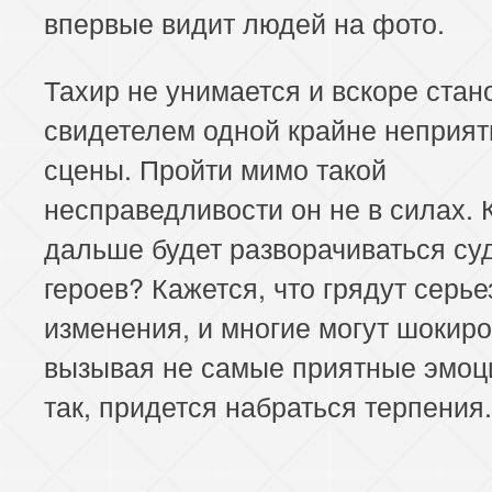
впервые видит людей на фото.
153 серия
154 серия
155 серия
Тахир не унимается и вскоре стан
157 серия
158 серия
159 серия
свидетелем одной крайне неприят
161 серия
162 серия
163 серия
сцены. Пройти мимо такой
несправедливости он не в силах. 
165 серия
166 серия
167 серия
дальше будет разворачиваться су
169 серия
170 серия
171 серия
героев? Кажется, что грядут серь
изменения, и многие могут шокиро
173 серия
174 серия
175 серия
вызывая не самые приятные эмоци
177 серия
178 серия
179 серия
так, придется набраться терпения.
181 серия
182 серия
183 серия