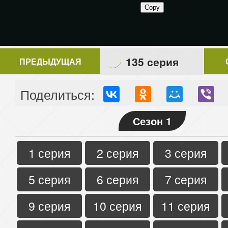
135 серия
ПРЕДЫДУЩАЯ
Поделиться:
Сезон 1
1 серия
2 серия
3 серия
5 серия
6 серия
7 серия
9 серия
10 серия
11 серия