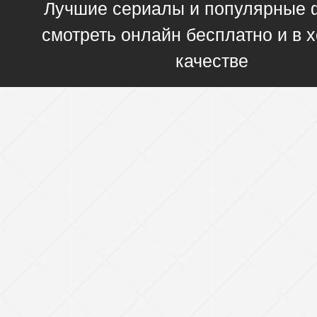
Лучшие сериалы и популярные
смотреть онлайн бесплатно и в
качестве