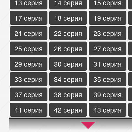
13 серия
14 серия
15 серия
17 серия
18 серия
19 серия
21 серия
22 серия
23 серия
25 серия
26 серия
27 серия
29 серия
30 серия
31 серия
33 серия
34 серия
35 серия
37 серия
38 серия
39 серия
41 серия
42 серия
43 серия
45 серия
46 серия
47 серия