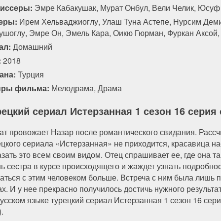
иссеры:
Эмре Кабакушак, Мурат Онбул, Вели Челик, Юсу
94 серия
95 серия
96 серия
97 серия
еры:
Ирем Хельваджиоглу, Улаш Туна Астепе, Нурсим Демир
ушоглу, Эмре Он, Эмель Кара, Оикю Гюрман, Фуркан Аксой, 
104 серия
105 серия
106 серия
107 серия
ал:
Домашний
114 серия
115 серия
116 серия
117 серия
:
2018
124 серия
125 серия
126 серия
127 серия
ана:
Турция
ры фильма:
Мелодрама
,
Драма
134 серия
135 серия
136 серия
137 серия
рецкий сериал Истерзанная 1 сезон 16 серия
144 серия
145 серия
146 серия
147 серия
ат провожает Назар после романтического свидания. Рассч
154 серия
155 серия
156 серия
157 серия
ецкого сериала «Истерзанная» не приходится, красавица на
164 серия
165 серия
166 серия
167 серия
азать это всем своим видом. Отец спрашивает ее, где она т
ь сестра в курсе происходящего и жаждет узнать подробност
174 серия
175 серия
176 серия
177 серия
аться с этим человеком больше. Встреча с ним была лишь п
ах. И у нее прекрасно получилось достичь нужного результа
184 серия
185 серия
186 серия
187 серия
русском языке турецкий сериал Истерзанная 1 сезон 16 сери
.
194 серия
195 серия
196 серия
197 серия