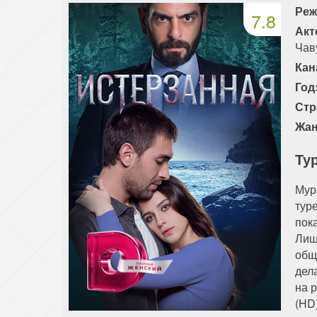
Реж
7.8
91 серия
92 серия
93 серия
Акт
101 серия
102 серия
103 серия
Чав
Кан
111 серия
112 серия
113 серия
Год
121 серия
122 серия
123 серия
Стр
Жан
131 серия
132 серия
133 серия
Ту
141 серия
142 серия
143 серия
Мур
151 серия
152 серия
153 серия
тур
161 серия
162 серия
163 серия
пок
Лиш
171 серия
172 серия
173 серия
общ
дел
181 серия
182 серия
183 серия
на 
(HD)
191 серия
192 серия
193 серия