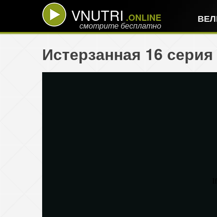
VNUTRI
.ONLINE
ВЕЛ
смотрите бесплатно
Истерзанная 16 серия