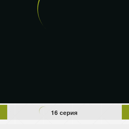
16 серия