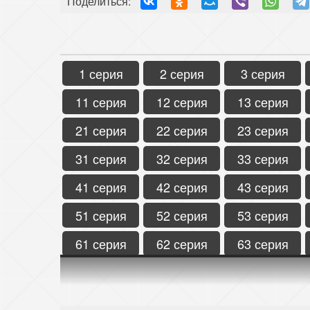
Поделиться:
1 серия
2 серия
3 серия
11 серия
12 серия
13 серия
21 серия
22 серия
23 серия
31 серия
32 серия
33 серия
41 серия
42 серия
43 серия
51 серия
52 серия
53 серия
61 серия
62 серия
63 серия
71 серия
72 серия
73 серия
81 серия
82 серия
83 серия