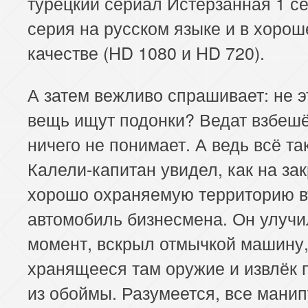
турецкий сериал Истерзанная 1 се
185 серия
186 серия
187 серия
серия на русском языке и в хоро
189 серия
190 серия
191 серия
качестве (HD 1080 и HD 720).
193 серия
194 серия
195 серия
А затем вежливо спрашивает: не э
197 серия
198 серия
199 серия
вещь ищут подонки? Ведат взбешё
ничего не понимает. А ведь всё та
201 серия
202 серия
203 серия
Калели-капитан увидел, как на за
205 серия
206 серия
207 серия
хорошо охраняемую территорию в
автомобиль бизнесмена. Он улучи
момент, вскрыл отмычкой машину
хранящееся там оружие и извлёк 
из обоймы. Разумеется, все мани