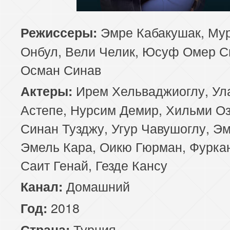
85 серия
86 серия
87 серия
Эмре Кабакушак, Му
Режиссеры:
Онбул, Вели Челик, Юсуф Омер С
89 серия
90 серия
91 серия
Осман Синав
93 серия
94 серия
95 серия
Ирем Хельваджиоглу, Ул
Актеры:
97 серия
98 серия
99 серия
Астепе, Нурсим Демир, Хильми Оз
Синан Тузджу, Угур Чавушоглу, Э
101 серия
102 серия
103 серия
Эмель Кара, Оикю Гюрман, Фуркан
105 серия
106 серия
107 серия
Саит Генай, Гезде Кансу
109 серия
Домашний
110 серия
111 серия
Канал:
2018
Год:
113 серия
114 серия
115 серия
Турция
Страна: