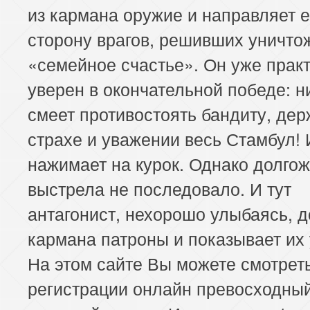
из кармана оружие и направляет е
153 серия
154 серия
155 серия
сторону врагов, решивших уничтож
157 серия
158 серия
159 серия
«семейное счастье». Он уже прак
уверен в окончательной победе: н
161 серия
162 серия
163 серия
смеет противостоять бандиту, де
165 серия
166 серия
167 серия
страхе и уважении весь Стамбул! 
нажимает на курок. Однако долго
169 серия
170 серия
171 серия
выстрела не последовало. И тут
173 серия
174 серия
175 серия
антагонист, нехорошо улыбаясь, д
кармана патроны и показывает их 
177 серия
178 серия
179 серия
На этом сайте Вы можете смотреть
181 серия
182 серия
183 серия
регистрации онлайн превосходны