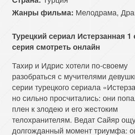
117 серия
118 серия
119 серия
Мелодрама
,
Дра
Жанры фильма:
121 серия
122 серия
123 серия
Турецкий сериал Истерзанная 1 
125 серия
126 серия
127 серия
серия смотреть онлайн
129 серия
130 серия
131 серия
Тахир и Идрис хотели по-своему
133 серия
134 серия
135 серия
разобраться с мучителями девушк
137 серия
138 серия
139 серия
серии турецкого сериала «Истерз
но сильно просчитались: они попа
141 серия
142 серия
143 серия
плен к злодею и его жестоким
145 серия
146 серия
147 серия
телохранителям. Ведат Сайяр ощ
долгожданный момент триумфа: о
149 серия
150 серия
151 серия