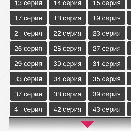
13 серия
14 серия
15 серия
17 серия
18 серия
19 серия
21 серия
22 серия
23 серия
25 серия
26 серия
27 серия
29 серия
30 серия
31 серия
33 серия
34 серия
35 серия
37 серия
38 серия
39 серия
41 серия
42 серия
43 серия
45 серия
46 серия
47 серия