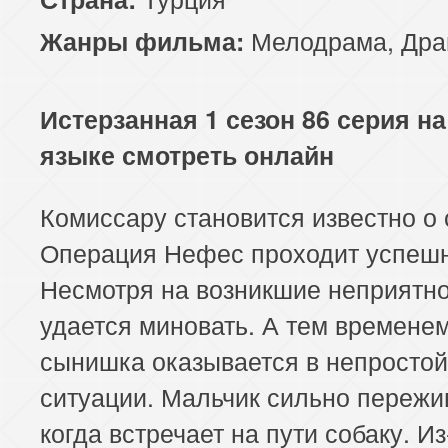
117 серия
118 серия
119 серия
Мелодрама
,
Дра
Жанры фильма:
121 серия
122 серия
123 серия
Истерзанная 1 сезон 86 серия н
125 серия
126 серия
127 серия
языке смотреть онлайн
129 серия
130 серия
131 серия
Комиссару становится известно о 
133 серия
134 серия
135 серия
Операция Нефес проходит успешн
137 серия
138 серия
139 серия
Несмотря на возникшие неприятн
удается миновать. А тем времене
141 серия
142 серия
143 серия
сынишка оказывается в непростой
145 серия
146 серия
147 серия
ситуации. Мальчик сильно пережи
когда встречает на пути собаку. Из
149 серия
150 серия
151 серия