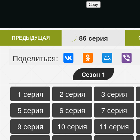
86 серия
ПРЕДЫДУЩАЯ
Поделиться:
Сезон 1
1 серия
2 серия
3 серия
5 серия
6 серия
7 серия
9 серия
10 серия
11 серия