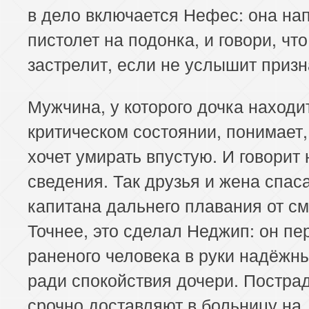
в дело включается Нефес: она на
153 серия
154 серия
155 серия
пистолет на подонка, и говори, что
157 серия
158 серия
159 серия
застрелит, если не услышит призн
161 серия
162 серия
163 серия
Мужчина, у которого дочка находи
критическом состоянии, понимает,
165 серия
166 серия
167 серия
хочет умирать впустую. И говорит
169 серия
170 серия
171 серия
сведения. Так друзья и жена спас
капитана дальнего плавания от см
173 серия
174 серия
175 серия
Точнее, это сделал Неджип: он пе
177 серия
178 серия
179 серия
раненого человека в руки надёжн
181 серия
182 серия
183 серия
ради спокойствия дочери. Постра
срочно доставляют в больницу на