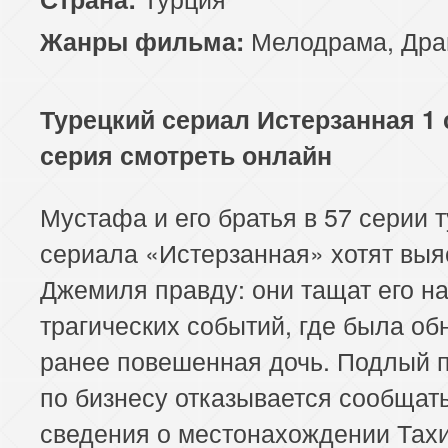
117 серия
118 серия
119 серия
Мелодрама
,
Дра
Жанры фильма:
121 серия
122 серия
123 серия
Турецкий сериал Истерзанная 1 
125 серия
126 серия
127 серия
серия смотреть онлайн
129 серия
130 серия
131 серия
Мустафа и его братья в 57 серии 
133 серия
134 серия
135 серия
сериала «Истерзанная» хотят выя
137 серия
138 серия
139 серия
Джемиля правду: они тащат его н
трагических событий, где была о
141 серия
142 серия
143 серия
ранее повешенная дочь. Подлый 
145 серия
146 серия
147 серия
по бизнесу отказывается сообщат
сведения о местонахождении Тахи
149 серия
150 серия
151 серия