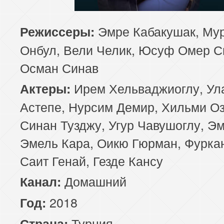
85 серия
86 серия
87 серия
Эмре Кабакушак, Му
Режиссеры:
Онбул, Вели Челик, Юсуф Омер С
89 серия
90 серия
91 серия
Осман Синав
93 серия
94 серия
95 серия
Ирем Хельваджиоглу, Ул
Актеры:
97 серия
98 серия
99 серия
Астепе, Нурсим Демир, Хильми Оз
Синан Тузджу, Угур Чавушоглу, Э
101 серия
102 серия
103 серия
Эмель Кара, Оикю Гюрман, Фуркан
105 серия
106 серия
107 серия
Саит Генай, Гезде Кансу
109 серия
Домашний
110 серия
111 серия
Канал:
2018
Год:
113 серия
114 серия
115 серия
Турция
Страна: