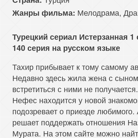
117 серия
118 серия
119 серия
Мелодрама
,
Дра
Жанры фильма:
121 серия
122 серия
123 серия
Турецкий сериал Истерзанная 1 
125 серия
126 серия
127 серия
140 серия на русском языке
129 серия
130 серия
131 серия
Тахир прибывает к тому самому ав
133 серия
134 серия
135 серия
Недавно здесь жила жена с сыном
137 серия
138 серия
139 серия
встретиться с ними не получается
Нефес находится у новой знакомо
141 серия
142 серия
143 серия
подозревает о приезде любимого.
145 серия
146 серия
147 серия
решает поддержать отношения На
Мурата. На этом сайте можно найт
149 серия
150 серия
151 серия