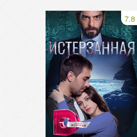
49 серия
50 серия
51 серия
7.8
53 серия
54 серия
55 серия
57 серия
58 серия
59 серия
61 серия
62 серия
63 серия
65 серия
66 серия
67 серия
69 серия
70 серия
71 серия
73 серия
74 серия
75 серия
77 серия
78 серия
79 серия
81 серия
82 серия
83 серия