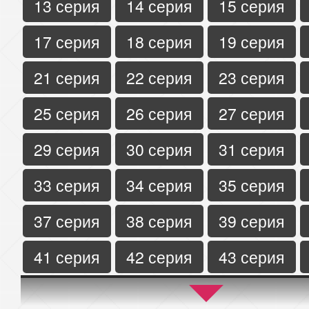
13 серия
14 серия
15 серия
17 серия
18 серия
19 серия
21 серия
22 серия
23 серия
25 серия
26 серия
27 серия
29 серия
30 серия
31 серия
33 серия
34 серия
35 серия
37 серия
38 серия
39 серия
41 серия
42 серия
43 серия
45 серия
46 серия
47 серия