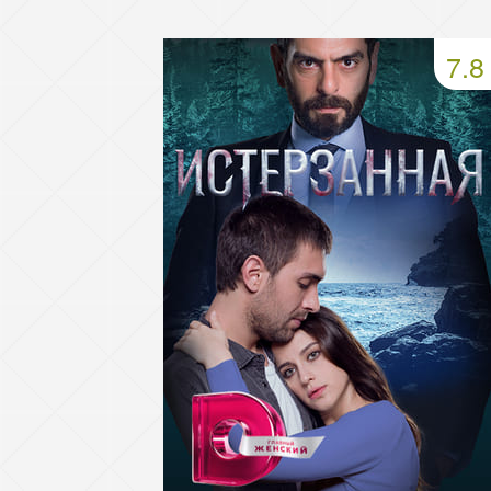
49 серия
50 серия
51 серия
7.8
53 серия
54 серия
55 серия
57 серия
58 серия
59 серия
61 серия
62 серия
63 серия
65 серия
66 серия
67 серия
69 серия
70 серия
71 серия
73 серия
74 серия
75 серия
77 серия
78 серия
79 серия
81 серия
82 серия
83 серия