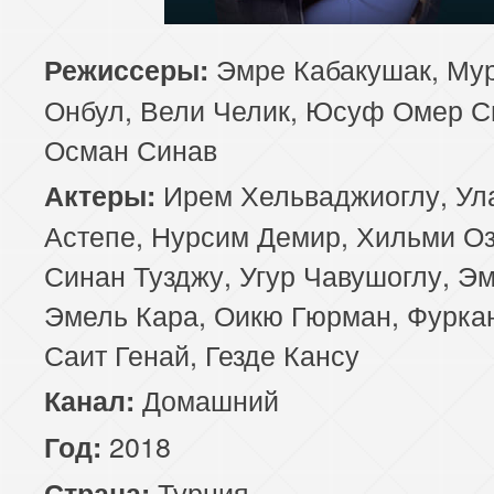
85 серия
86 серия
87 серия
Эмре Кабакушак, Му
Режиссеры:
Онбул, Вели Челик, Юсуф Омер С
89 серия
90 серия
91 серия
Осман Синав
93 серия
94 серия
95 серия
Ирем Хельваджиоглу, Ул
Актеры:
97 серия
98 серия
99 серия
Астепе, Нурсим Демир, Хильми Оз
Синан Тузджу, Угур Чавушоглу, Э
101 серия
102 серия
103 серия
Эмель Кара, Оикю Гюрман, Фуркан
105 серия
106 серия
107 серия
Саит Генай, Гезде Кансу
109 серия
Домашний
110 серия
111 серия
Канал:
2018
Год:
113 серия
114 серия
115 серия
Турция
Страна: