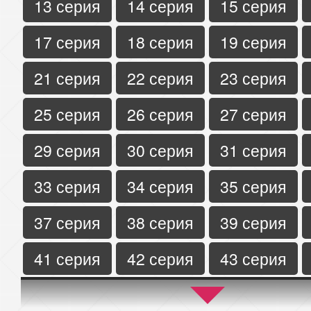
13 серия
14 серия
15 серия
17 серия
18 серия
19 серия
21 серия
22 серия
23 серия
25 серия
26 серия
27 серия
29 серия
30 серия
31 серия
33 серия
34 серия
35 серия
37 серия
38 серия
39 серия
41 серия
42 серия
43 серия
45 серия
46 серия
47 серия