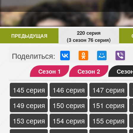
220 серия
ПРЕДЫДУЩАЯ
(3 сезон 76 серия)
Поделиться:
Сезон 1
Сезон 2
Сезон
145 серия
146 серия
147 серия
149 серия
150 серия
151 серия
153 серия
154 серия
155 серия