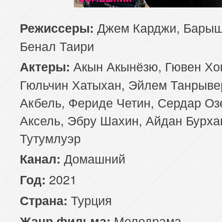
229 серия
230 серия
231 серия
Джем Карджи, Барыш
Режиссеры:
Бенал Таири
233 серия
234 серия
235 серия
Акын Акынёзю, Гювен Хо
Актеры:
237 серия
238 серия
239 серия
Гюльчин Хатыхан, Эйлем Танрыве
Акбель, Фериде Четин, Сердар Оз
241 серия
242 серия
243 серия
Аксель, Эбру Шахин, Айдан Бурха
245 серия
246 серия
247 серия
Тутумлуэр
249 серия
250 серия
251 серия
Домашний
Канал:
2021
Год:
253 серия
254 серия
255 серия
Турция
Страна:
Мелодрама
Жанр фильма: