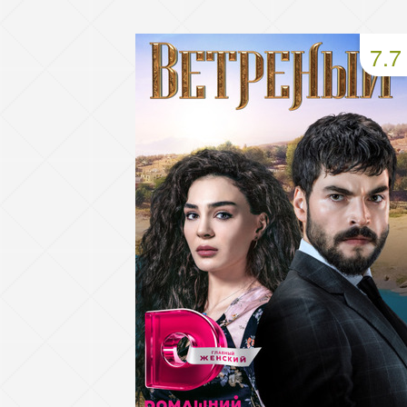
193 серия
194 серия
195 серия
7.7
197 серия
198 серия
199 серия
201 серия
202 серия
203 серия
205 серия
206 серия
207 серия
209 серия
210 серия
211 серия
213 серия
214 серия
215 серия
217 серия
218 серия
219 серия
221 серия
222 серия
223 серия
225 серия
226 серия
227 серия