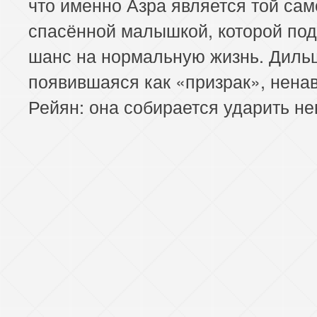
что именно Азра является той сам
спасённой малышкой, которой по
шанс на нормальную жизнь. Диль
появившаяся как «призрак», нена
Рейян: она собирается ударить не