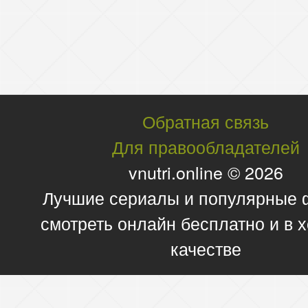
Обратная связь
Для правообладателей
vnutri.online © 2026
Лучшие сериалы и популярные
смотреть онлайн бесплатно и в
качестве