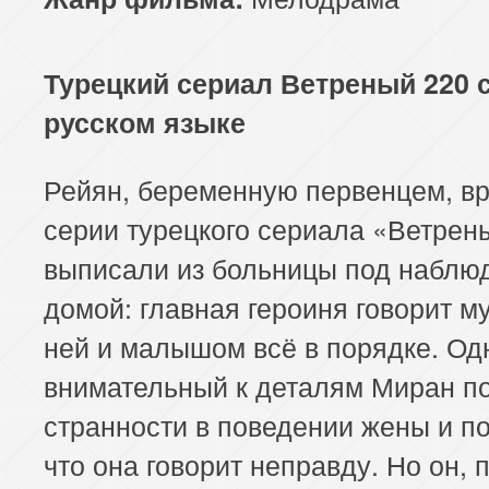
Турецкий сериал Ветреный 220 
русском языке
Рейян, беременную первенцем, вр
серии турецкого сериала «Ветрен
выписали из больницы под наблю
домой: главная героиня говорит му
ней и малышом всё в порядке. Од
внимательный к деталям Миран п
странности в поведении жены и п
что она говорит неправду. Но он, 