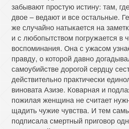
забывают простую истину: там, гд
двое – ведают и все остальные. Г
же случайно натыкается на замет
и с любопытством погружается в 
воспоминания. Она с ужасом узна
правду, о которой давно догадыва
самоубийстве дорогой сердцу сес
действительно практически едино
виновата Азизе. Коварная и подла
пожилая женщина не считает нуж
щадить чужие чувства. И тем сам
подписала смертный приговор одн