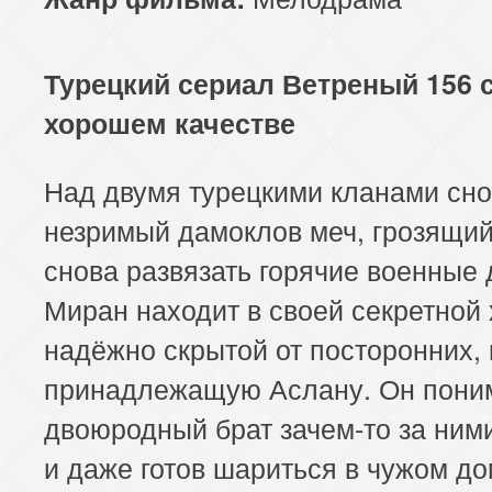
Турецкий сериал Ветреный 156 
хорошем качестве
Над двумя турецкими кланами сно
незримый дамоклов меч, грозящий
снова развязать горячие военные 
Миран находит в своей секретной
надёжно скрытой от посторонних,
принадлежащую Аслану. Он поним
двоюродный брат зачем-то за ним
и даже готов шариться в чужом д