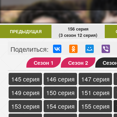
156 серия
ПРЕДЫДУЩАЯ
(3 сезон 12 серия)
Поделиться:
Сезон 1
Сезон 2
Сезон
145 серия
146 серия
147 серия
149 серия
150 серия
151 серия
153 серия
154 серия
155 серия