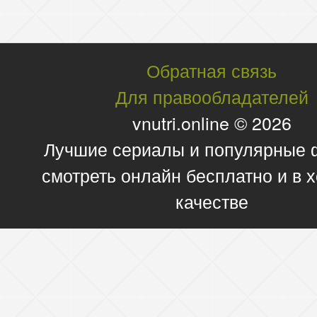
Обратная связь
Для правообладателей
vnutri.online © 2026
Лучшие сериалы и популярные
смотреть онлайн бесплатно и в
качестве