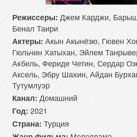
229 серия
230 серия
231 серия
Джем Карджи, Барыш
Режиссеры:
Бенал Таири
233 серия
234 серия
235 серия
Акын Акынёзю, Гювен Хо
Актеры:
237 серия
238 серия
239 серия
Гюльчин Хатыхан, Эйлем Танрыве
Акбель, Фериде Четин, Сердар Оз
241 серия
242 серия
243 серия
Аксель, Эбру Шахин, Айдан Бурха
245 серия
246 серия
247 серия
Тутумлуэр
249 серия
250 серия
251 серия
Домашний
Канал:
2021
Год:
253 серия
254 серия
255 серия
Турция
Страна:
Мелодрама
Жанр фильма: