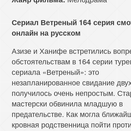
Сериал Ветреный 164 серия смо
онлайн на русском
Азизе и Ханифе встретились вопр
обстоятельствам в 164 серии туре
сериала «Ветреный»: это
незапланированное свидание двух
получилось очень непростым. Ст
мастерски обвинила младшую в
предательстве. Как могла ближай
кровная родственница пойти прот