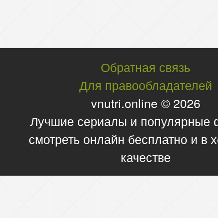
Обратная связь
Для правообладателей
vnutri.online © 2026
Лучшие сериалы и популярные
смотреть онлайн бесплатно и в
качестве