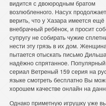
видится с двоюродным братом
возлюбленного. Насух продолжает
верить, что у Хазара имеется ещё
внебрачный ребёнок, и просит со
супругу не собирать чужие сплетн
нести эту грязь в их дом. Женщина
пытается отыскать письмо Дильша
надёжно спрятанное. Популярный
сериал Ветреный 159 серия на ру
языке смотреть бесплатно Вы мож
хорошем качестве онлайн на данн
Однако приметную игрушку уже в