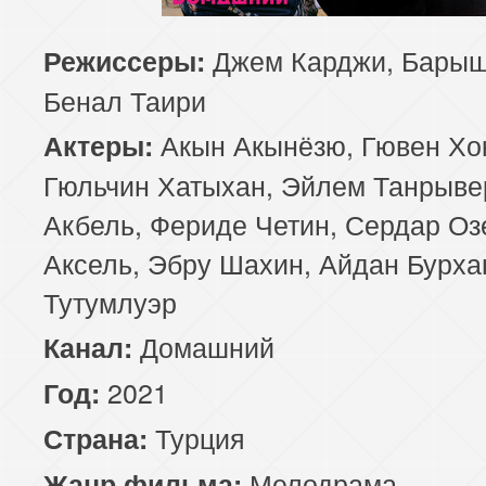
229 серия
230 серия
231 серия
Джем Карджи, Барыш
Режиссеры:
Бенал Таири
233 серия
234 серия
235 серия
Акын Акынёзю, Гювен Хо
Актеры:
237 серия
238 серия
239 серия
Гюльчин Хатыхан, Эйлем Танрыве
Акбель, Фериде Четин, Сердар Оз
241 серия
242 серия
243 серия
Аксель, Эбру Шахин, Айдан Бурха
245 серия
246 серия
247 серия
Тутумлуэр
249 серия
250 серия
251 серия
Домашний
Канал:
2021
Год:
253 серия
254 серия
255 серия
Турция
Страна:
Мелодрама
Жанр фильма: