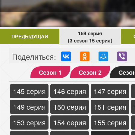
159 серия
ПРЕДЫДУЩАЯ
(3 сезон 15 серия)
Поделиться:
Сезон 1
Сезон 2
Сезон
145 серия
146 серия
147 серия
149 серия
150 серия
151 серия
153 серия
154 серия
155 серия