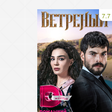
193 серия
194 серия
195 серия
7.7
197 серия
198 серия
199 серия
201 серия
202 серия
203 серия
205 серия
206 серия
207 серия
209 серия
210 серия
211 серия
213 серия
214 серия
215 серия
217 серия
218 серия
219 серия
221 серия
222 серия
223 серия
225 серия
226 серия
227 серия