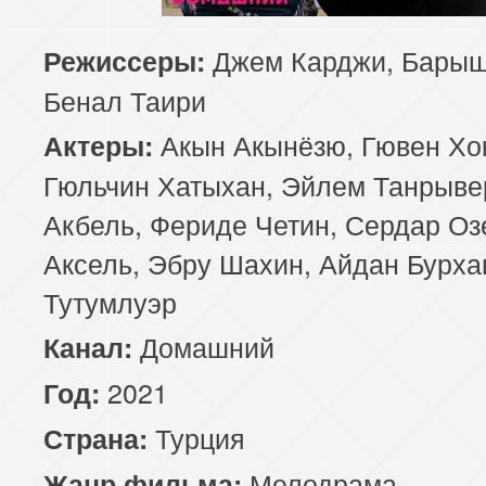
229 серия
230 серия
231 серия
Джем Карджи, Барыш
Режиссеры:
Бенал Таири
233 серия
234 серия
235 серия
Акын Акынёзю, Гювен Хо
Актеры:
237 серия
238 серия
239 серия
Гюльчин Хатыхан, Эйлем Танрыве
Акбель, Фериде Четин, Сердар Оз
241 серия
242 серия
243 серия
Аксель, Эбру Шахин, Айдан Бурха
245 серия
246 серия
247 серия
Тутумлуэр
249 серия
250 серия
251 серия
Домашний
Канал:
2021
Год:
253 серия
254 серия
255 серия
Турция
Страна:
Мелодрама
Жанр фильма: