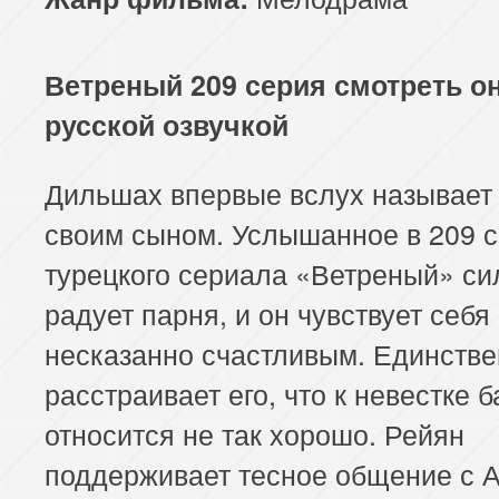
Ветреный 209 серия смотреть о
русской озвучкой
Дильшах впервые вслух называет
своим сыном. Услышанное в 209 
турецкого сериала «Ветреный» си
радует парня, и он чувствует себя
несказанно счастливым. Единстве
расстраивает его, что к невестке
относится не так хорошо. Рейян
поддерживает тесное общение с А