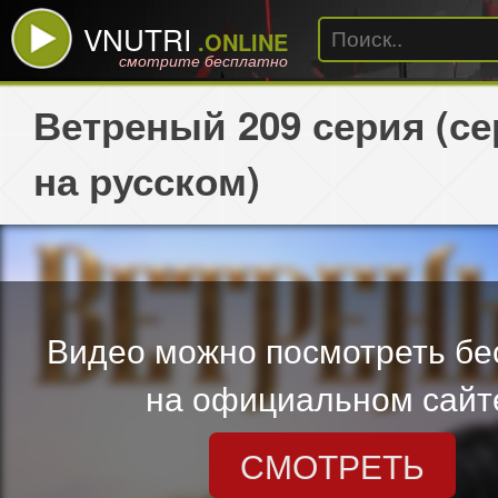
VNUTRI
.ONLINE
смотрите бесплатно
Ветреный 209 серия (с
на русском)
Видео можно посмотреть бе
на официальном сайт
СМОТРЕТЬ