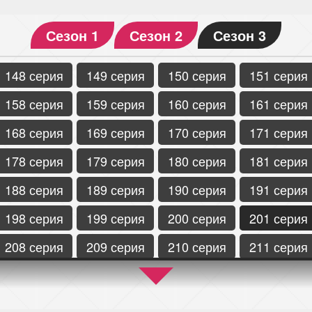
Сезон 1
Сезон 2
Сезон 3
148 серия
149 серия
150 серия
151 серия
158 серия
159 серия
160 серия
161 серия
168 серия
169 серия
170 серия
171 серия
178 серия
179 серия
180 серия
181 серия
188 серия
189 серия
190 серия
191 серия
198 серия
199 серия
200 серия
201 серия
208 серия
209 серия
210 серия
211 серия
218 серия
219 серия
220 серия
221 серия
228 серия
229 серия
230 серия
231 серия