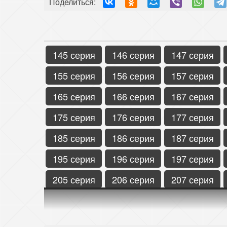
Поделиться:
145 серия
146 серия
147 серия
155 серия
156 серия
157 серия
165 серия
166 серия
167 серия
175 серия
176 серия
177 серия
185 серия
186 серия
187 серия
195 серия
196 серия
197 серия
205 серия
206 серия
207 серия
215 серия
216 серия
217 серия
225 серия
226 серия
227 серия