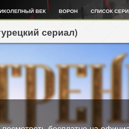
ИКОЛЕПНЫЙ ВЕК
ВОРОН
СПИСОК СЕР
турецкий сериал)
 посмотреть бесплатно на официа